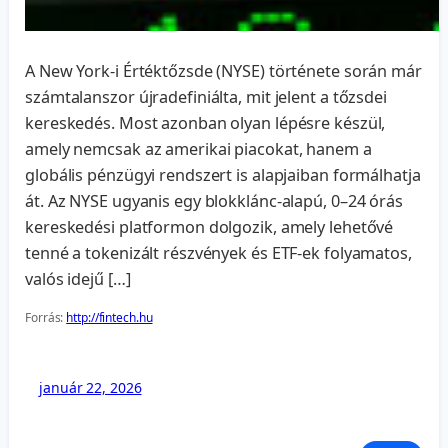
A New York-i Értéktőzsde (NYSE) története során már
számtalanszor újradefiniálta, mit jelent a tőzsdei
kereskedés. Most azonban olyan lépésre készül,
amely nemcsak az amerikai piacokat, hanem a
globális pénzügyi rendszert is alapjaiban formálhatja
át. Az NYSE ugyanis egy blokklánc-alapú, 0–24 órás
kereskedési platformon dolgozik, amely lehetővé
tenné a tokenizált részvények és ETF-ek folyamatos,
valós idejű […]
Forrás:
http://fintech.hu
január 22, 2026