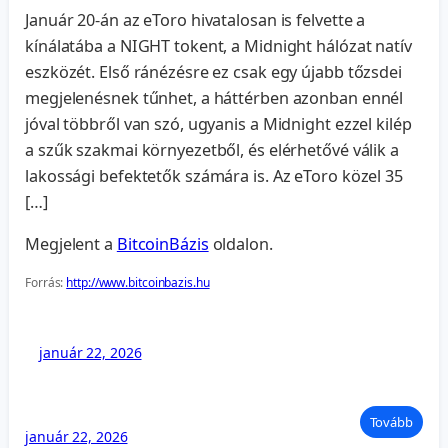
Január 20-án az eToro hivatalosan is felvette a
kínálatába a NIGHT tokent, a Midnight hálózat natív
eszközét. Első ránézésre ez csak egy újabb tőzsdei
megjelenésnek tűnhet, a háttérben azonban ennél
jóval többről van szó, ugyanis a Midnight ezzel kilép
a szűk szakmai környezetből, és elérhetővé válik a
lakossági befektetők számára is. Az eToro közel 35
[…]
Megjelent a
BitcoinBázis
oldalon.
Forrás:
http://www.bitcoinbazis.hu
január 22, 2026
Tovább
január 22, 2026