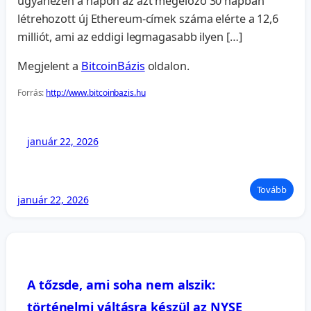
ugyanezen a napon az azt megelőző 30 napban
létrehozott új Ethereum-címek száma elérte a 12,6
milliót, ami az eddigi legmagasabb ilyen […]
Megjelent a
BitcoinBázis
oldalon.
Forrás:
http://www.bitcoinbazis.hu
január 22, 2026
Tovább
január 22, 2026
A tőzsde, ami soha nem alszik:
történelmi váltásra készül az NYSE