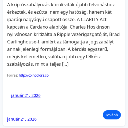
A kriptószabályozás körüli viták újabb felvonáshoz
érkeztek, és ezúttal nem egy hatóság, hanem két
iparági nagyágyú csapott össze. A CLARITY Act
kapcsán a Cardano alapítója, Charles Hoskinson
nyilvánosan kritizálta a Ripple vezérigazgatóját, Brad
Garlinghouse-t, amiért az támogatja a jogszabályt
annak jelenlegi formájában. A kérdés egyszerű,
mégis kellemetlen, valóban jobb egy félkész
szabályozás, mint a teljes […]
Forrás:
http://coincolors.co
január 21, 2026
Tovább
január 21, 2026