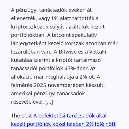
A pénzügyi tanácsadók éveken át
ellenezték, vagy 1% alatt tartották a
kriptoeszközök súlyát az általuk kezelt
portfóliókban. A bitcoint spekulatív
lábjegyzetként kezelő korszak azonban már
lezárulóban van. A Bitwise és a VettaFi
kutatása szerint a kriptót tartalmazó
tanácsadói portfóliók 47%-ában az
allokáció már meghaladja a 2%-ot. A
felmérés 2025 novemberében készült,
amerikai pénzügyi tanácsadók
részvételével, […]
The post
A befektetési tanácsadók által
kezelt portfóliók közel felében 2% fölé nőtt