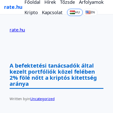
Főoldal
Hírek
Tőzsde
Árfolyamok
rate.hu
Kripto
Kapcsolat
HU
EN
Ugrás
a
rate.hu
tartalomhoz
A befektetési tanácsadók által
kezelt portfóliók közel felében
2% fölé nőtt a kriptós kitettség
aránya
Written by
in
Uncategorized