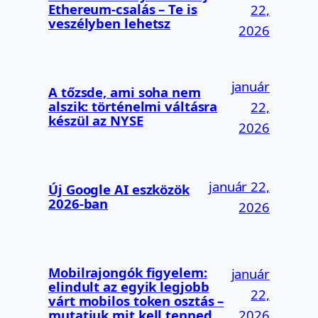
Ethereum-csalás – Te is
22,
veszélyben lehetsz
2026
január
A tőzsde, ami soha nem
alszik: történelmi váltásra
22,
készül az NYSE
2026
január 22,
Új Google AI eszközök
2026-ban
2026
Mobilrajongók figyelem:
január
elindult az egyik legjobb
22,
várt mobilos token osztás –
2026
mutatjuk mit kell tenned