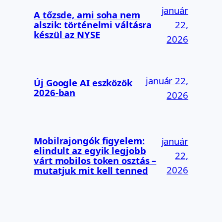
január
A tőzsde, ami soha nem
alszik: történelmi váltásra
22,
készül az NYSE
2026
január 22,
Új Google AI eszközök
2026-ban
2026
Mobilrajongók figyelem:
január
elindult az egyik legjobb
22,
várt mobilos token osztás –
2026
mutatjuk mit kell tenned