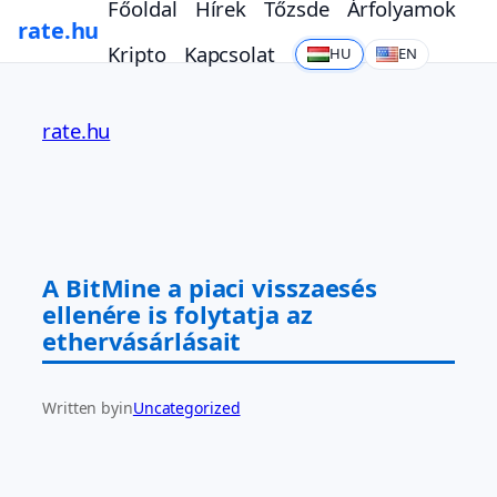
Főoldal
Hírek
Tőzsde
Árfolyamok
rate.hu
Kripto
Kapcsolat
HU
EN
Ugrás
a
rate.hu
tartalomhoz
A BitMine a piaci visszaesés
ellenére is folytatja az
ethervásárlásait
Written by
in
Uncategorized