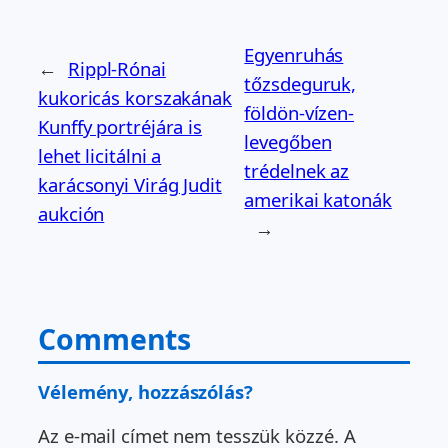
Egyenruhás
←
Rippl-Rónai
tőzsdeguruk,
kukoricás korszakának
földön-vízen-
Kunffy portréjára is
levegőben
lehet licitálni a
trédelnek az
karácsonyi Virág Judit
amerikai katonák
aukción
→
Comments
Vélemény, hozzászólás?
Az e-mail címet nem tesszük közzé.
A