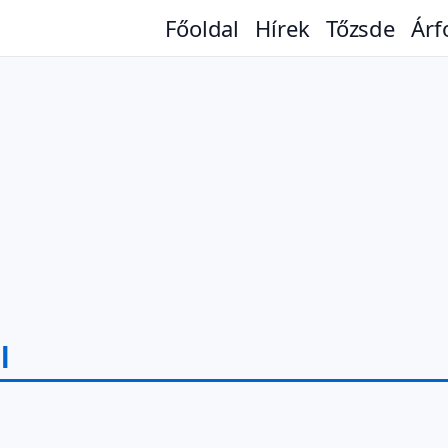
Főoldal
Hírek
Tőzsde
Árf
l