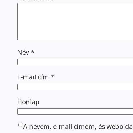
Név
*
E-mail cím
*
Honlap
A nevem, e-mail címem, és webold