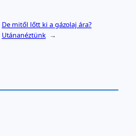
De mitől lőtt ki a gázolaj ára?
Utánanéztünk
→