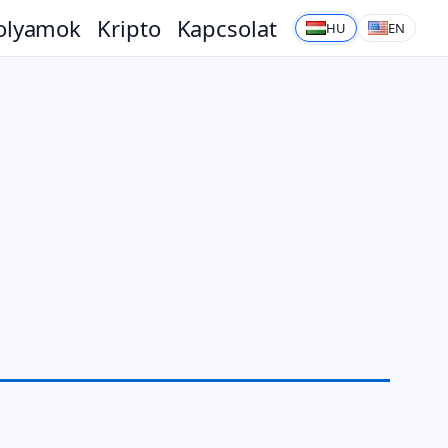
olyamok
Kripto
Kapcsolat
HU
EN