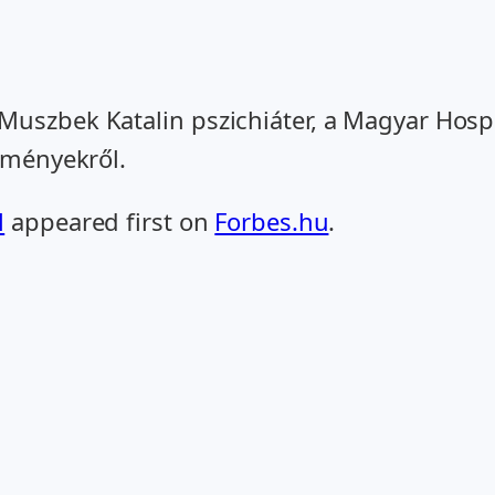
uszbek Katalin pszichiáter, a Magyar Hospi
reményekről.
l
appeared first on
Forbes.hu
.