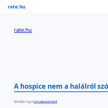
rate.hu
Ugrás
a
rate.hu
tartalomhoz
A hospice nem a halálról szó
Written by
in
Uncategorized