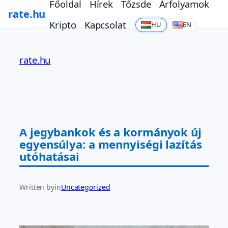
Főoldal
Hírek
Tőzsde
Árfolyamok
rate.hu
Kripto
Kapcsolat
HU
EN
Ugrás
a
rate.hu
tartalomhoz
A jegybankok és a kormányok új
egyensúlya: a mennyiségi lazítás
utóhatásai
Written by
in
Uncategorized