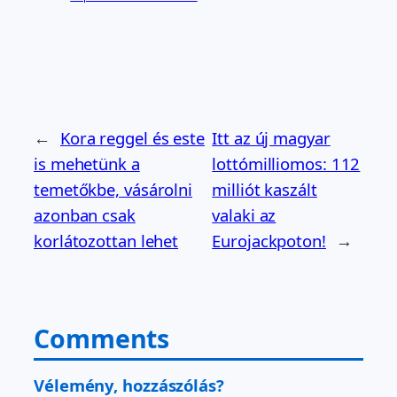
←
Kora reggel és este
Itt az új magyar
is mehetünk a
lottómilliomos: 112
temetőkbe, vásárolni
milliót kaszált
azonban csak
valaki az
korlátozottan lehet
Eurojackpoton!
→
Comments
Vélemény, hozzászólás?