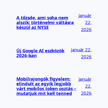
január
A tőzsde, ami soha nem
alszik: történelmi váltásra
22,
készül az NYSE
2026
január 22,
Új Google AI eszközök
2026-ban
2026
Mobilrajongók figyelem:
január
elindult az egyik legjobb
22,
várt mobilos token osztás –
2026
mutatjuk mit kell tenned