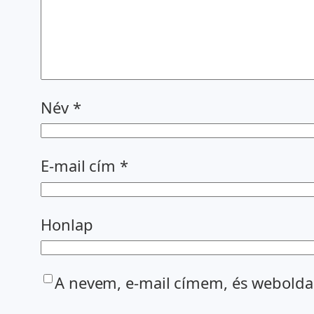
Név
*
E-mail cím
*
Honlap
A nevem, e-mail címem, és webold