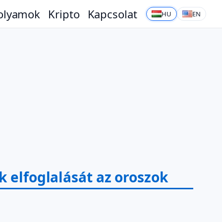
olyamok
Kripto
Kapcsolat
HU
EN
 elfoglalását az oroszok