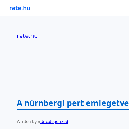
rate.hu
Ugrás
a
rate.hu
tartalomhoz
A nürnbergi pert emlegetve 
Written by
in
Uncategorized