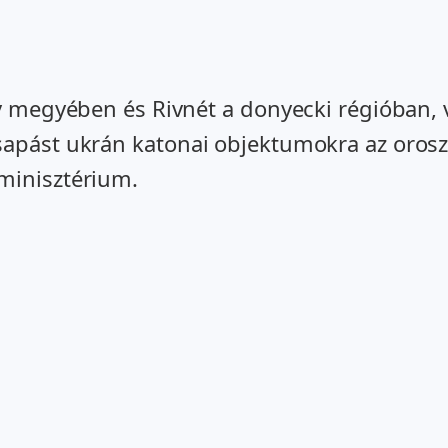
iv megyében és Rivnét a donyecki régióban, 
sapást ukrán katonai objektumokra az oros
minisztérium.