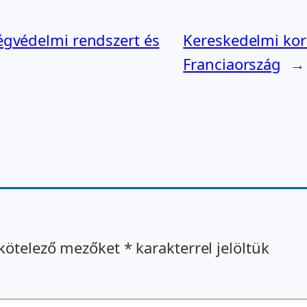
égvédelmi rendszert és
Kereskedelmi kor
Franciaország
→
kötelező mezőket
*
karakterrel jelöltük