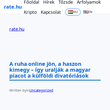
Főoldal
Hírek
Tőzsde
Árfolyamok
rate.hu
Kripto
Kapcsolat
HU
EN
Ugrás
a
rate.hu
tartalomhoz
A ruha online jön, a haszon
kimegy – így uralják a magyar
piacot a külföldi divatóriások
Written by
in
Uncategorized