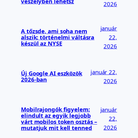
veszélyben lehetsz
2026
január
A tőzsde, ami soha nem
alszik: történelmi váltásra
22,
készül az NYSE
2026
január 22,
Új Google AI eszközök
2026-ban
2026
Mobilrajongók figyelem:
január
elindult az egyik legjobb
22,
várt mobilos token osztás –
2026
mutatjuk mit kell tenned