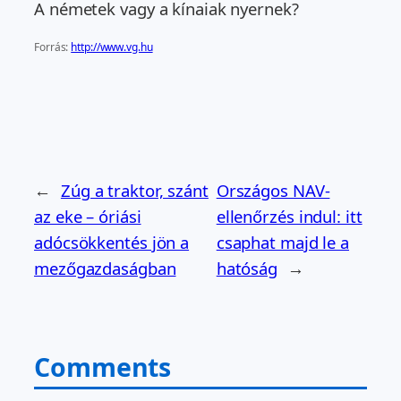
A németek vagy a kínaiak nyernek?
Forrás:
http://www.vg.hu
←
Zúg a traktor, szánt
Országos NAV-
az eke – óriási
ellenőrzés indul: itt
adócsökkentés jön a
csaphat majd le a
mezőgazdaságban
hatóság
→
Comments