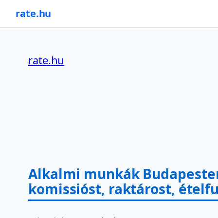
rate.hu
Ugrás
a
rate.hu
tartalomhoz
Alkalmi munkák Budapesten: 
komissióst, raktárost, ételf