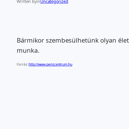
Written by
in
Uncategorized
Bármikor szembesülhetünk olyan élethel
munka.
Forrás:
http://www.penzcentrum.hu