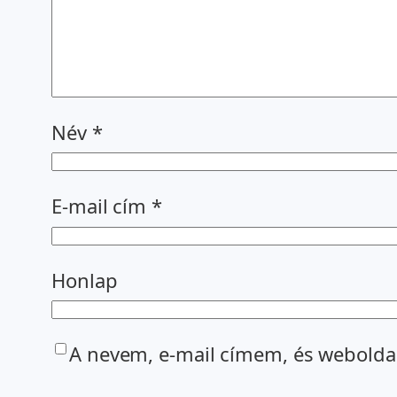
Név
*
E-mail cím
*
Honlap
A nevem, e-mail címem, és webold