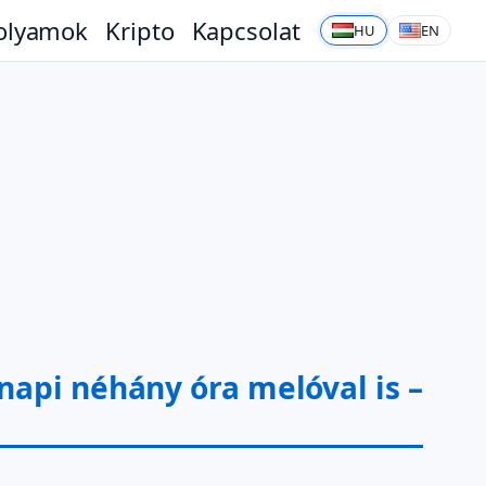
olyamok
Kripto
Kapcsolat
HU
EN
api néhány óra melóval is –