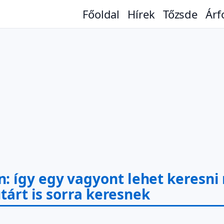
Főoldal
Hírek
Tőzsde
Árf
így egy vagyont lehet keresni n
utárt is sorra keresnek