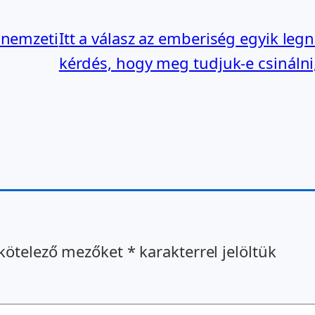
 nemzeti
Itt a válasz az emberiség egyik le
kérdés, hogy meg tudjuk-e csinál
kötelező mezőket
*
karakterrel jelöltük