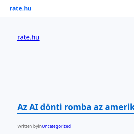
rate.hu
Ugrás
a
rate.hu
tartalomhoz
Az AI dönti romba az amerik
Written by
in
Uncategorized