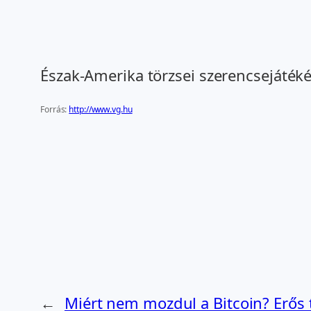
Észak-Amerika törzsei szerencsejáték
Forrás:
http://www.vg.hu
←
Miért nem mozdul a Bitcoin? Erős