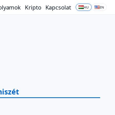
olyamok
Kripto
Kapcsolat
HU
EN
niszét