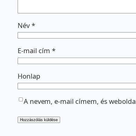
Név
*
E-mail cím
*
Honlap
A nevem, e-mail címem, és webold