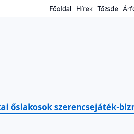
Főoldal
Hírek
Tőzsde
Árf
ai őslakosok szerencsejáték-biz