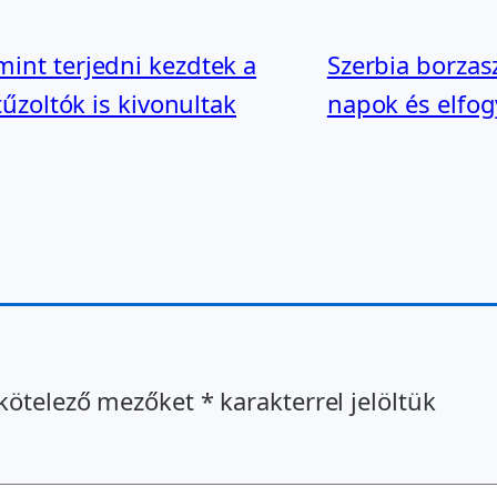
mint terjedni kezdtek a
Szerbia borzasz
tűzoltók is kivonultak
napok és elfogy
kötelező mezőket
*
karakterrel jelöltük