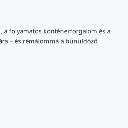
, a folyamatos konténerforgalom és a
mára – és rémálommá a bűnüldöző