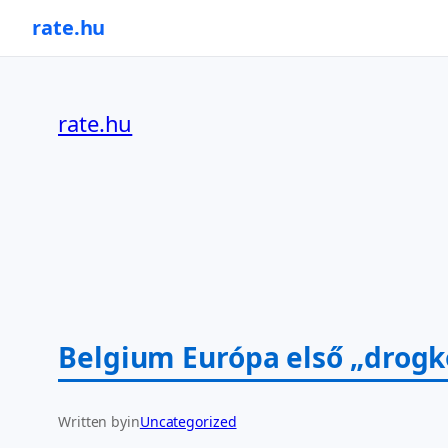
rate.hu
Ugrás
a
rate.hu
tartalomhoz
Belgium Európa első „drogk
Written by
in
Uncategorized