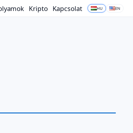
olyamok
Kripto
Kapcsolat
HU
EN