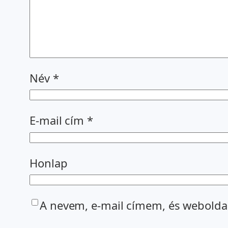
Név
*
E-mail cím
*
Honlap
A nevem, e-mail címem, és webold