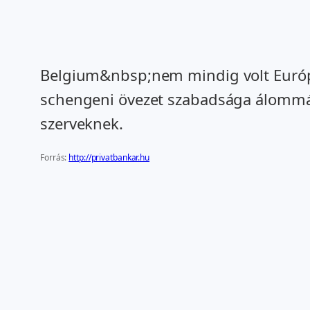
Belgium&nbsp;nem mindig volt Európa
schengeni övezet szabadsága álommá
szerveknek.
Forrás:
http://privatbankar.hu