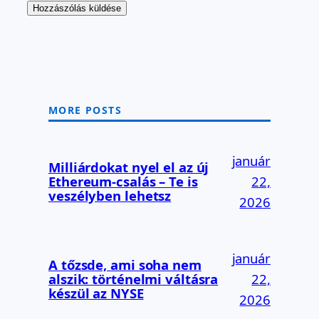
MORE POSTS
január
Milliárdokat nyel el az új
Ethereum-csalás – Te is
22,
veszélyben lehetsz
2026
január
A tőzsde, ami soha nem
alszik: történelmi váltásra
22,
készül az NYSE
2026