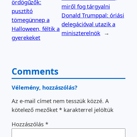
ördögűzők:
miről fog tárgyalni
pusztító
Donald Trumppal: óriási
tömegünnep a
delegációval utazik a
Halloween, féltik a
miniszterelnök
→
gyerekeket
Comments
Vélemény, hozzászólás?
Az e-mail címet nem tesszük közzé.
A
kötelező mezőket
*
karakterrel jelöltük
Hozzászólás
*