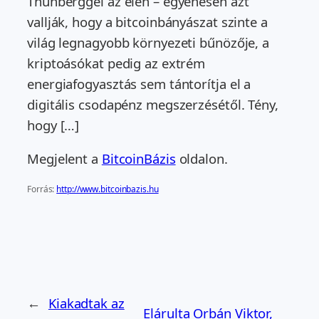
Thunberggel az élen – egyenesen azt
vallják, hogy a bitcoinbányászat szinte a
világ legnagyobb környezeti bűnözője, a
kriptoásókat pedig az extrém
energiafogyasztás sem tántorítja el a
digitális csodapénz megszerzésétől. Tény,
hogy […]
Megjelent a
BitcoinBázis
oldalon.
Forrás:
http://www.bitcoinbazis.hu
←
Kiakadtak az
Elárulta Orbán Viktor,