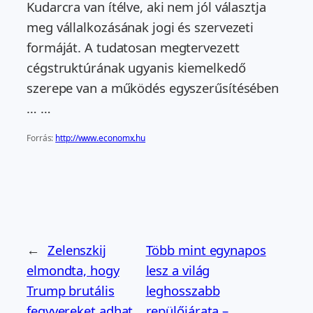
Kudarcra van ítélve, aki nem jól választja
meg vállalkozásának jogi és szervezeti
formáját. A tudatosan megtervezett
cégstruktúrának ugyanis kiemelkedő
szerepe van a működés egyszerűsítésében
… …
Forrás:
http://www.economx.hu
←
Zelenszkij
Több mint egynapos
elmondta, hogy
lesz a világ
Trump brutális
leghosszabb
fegyvereket adhat
repülőjárata –