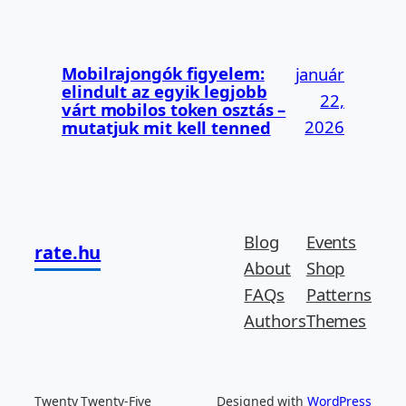
Mobilrajongók figyelem:
január
elindult az egyik legjobb
22,
várt mobilos token osztás –
2026
mutatjuk mit kell tenned
Blog
Events
rate.hu
About
Shop
FAQs
Patterns
Authors
Themes
Twenty Twenty-Five
Designed with
WordPress