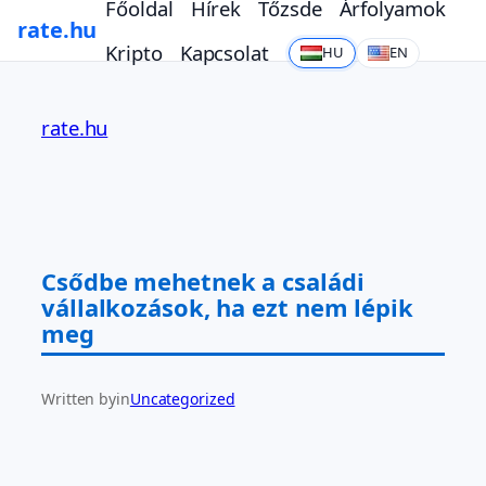
Főoldal
Hírek
Tőzsde
Árfolyamok
rate.hu
Kripto
Kapcsolat
HU
EN
Ugrás
a
rate.hu
tartalomhoz
Csődbe mehetnek a családi
vállalkozások, ha ezt nem lépik
meg
Written by
in
Uncategorized