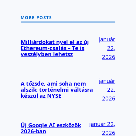
MORE POSTS
január
Milliárdokat nyel el az új
Ethereum-csalás – Te is
22,
veszélyben lehetsz
2026
január
A tőzsde, ami soha nem
alszik: történelmi váltásra
22,
készül az NYSE
2026
január 22,
Új Google AI eszközök
2026-ban
2026