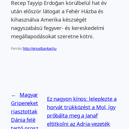
Recep Tayyip Erdoğan körülbelül hat év
után először látogat a Fehér Házba és
kihasználva Amerika készségét
nagyszabású fegyver- és kereskedelmi
megállapodásokat szeretne kötni.
Forrás:
http://privatbankar.hu
←
Magyar
Ez nagyon kínos: leleplezte a
Gripeneket
horvát trükközést a Mol, így
riasztottak
próbálta meg a Janaf
Dánia felé
eltitkolni az Adria-vezeték
tartó orosz