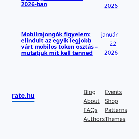
2026-ban
2026
Mobilrajongók figyelem:
január
elindult az egyik legjobb
22,
várt mobilos token osztás –
2026
mutatjuk mit kell tenned
Blog
Events
rate.hu
About
Shop
FAQs
Patterns
Authors
Themes