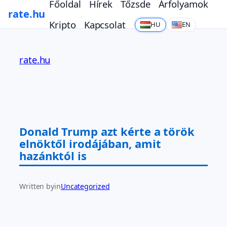
Főoldal
Hírek
Tőzsde
Árfolyamok
rate.hu
Kripto
Kapcsolat
HU
EN
Ugrás
a
rate.hu
tartalomhoz
Donald Trump azt kérte a török
elnöktől irodájában, amit
hazánktól is
Written by
in
Uncategorized