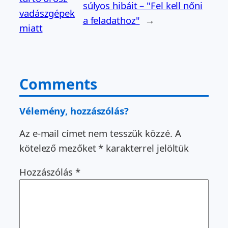
súlyos hibáit – "Fel kell nőni
vadászgépek
a feladathoz"
→
miatt
Comments
Vélemény, hozzászólás?
Az e-mail címet nem tesszük közzé.
A
kötelező mezőket
*
karakterrel jelöltük
Hozzászólás
*