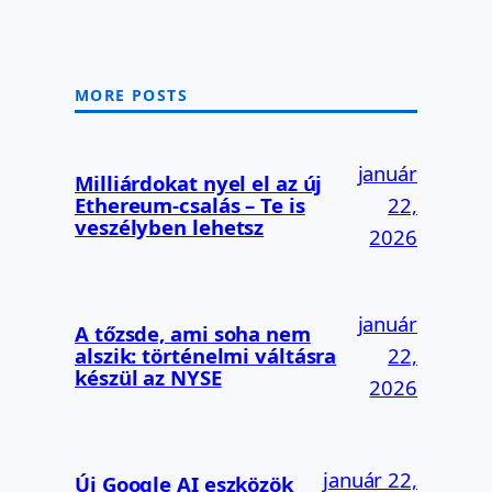
MORE POSTS
január
Milliárdokat nyel el az új
Ethereum-csalás – Te is
22,
veszélyben lehetsz
2026
január
A tőzsde, ami soha nem
alszik: történelmi váltásra
22,
készül az NYSE
2026
január 22,
Új Google AI eszközök