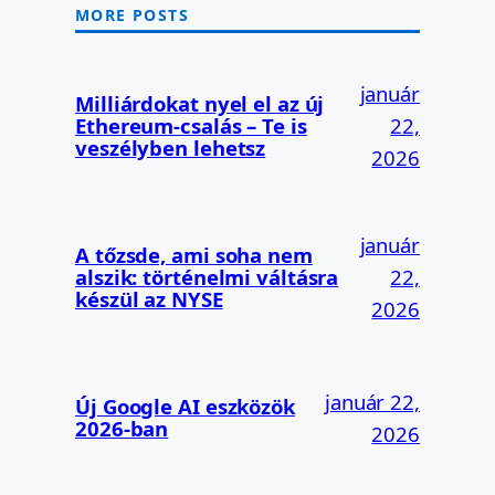
MORE POSTS
január
Milliárdokat nyel el az új
Ethereum-csalás – Te is
22,
veszélyben lehetsz
2026
január
A tőzsde, ami soha nem
alszik: történelmi váltásra
22,
készül az NYSE
2026
január 22,
Új Google AI eszközök
2026-ban
2026