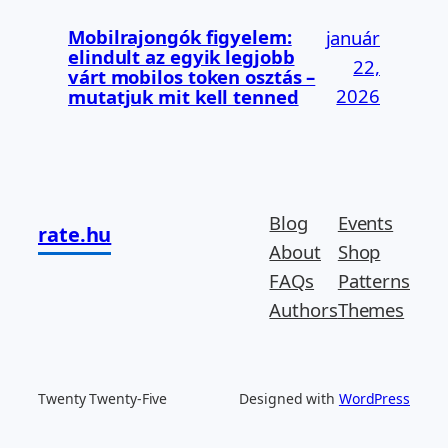
Mobilrajongók figyelem:
január
elindult az egyik legjobb
22,
várt mobilos token osztás –
2026
mutatjuk mit kell tenned
Blog
Events
rate.hu
About
Shop
FAQs
Patterns
Authors
Themes
Twenty Twenty-Five
Designed with
WordPress