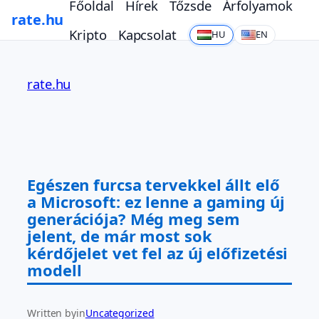
Főoldal
Hírek
Tőzsde
Árfolyamok
rate.hu
Kripto
Kapcsolat
HU
EN
Ugrás
a
rate.hu
tartalomhoz
Egészen furcsa tervekkel állt elő
a Microsoft: ez lenne a gaming új
generációja? Még meg sem
jelent, de már most sok
kérdőjelet vet fel az új előfizetési
modell
Written by
in
Uncategorized