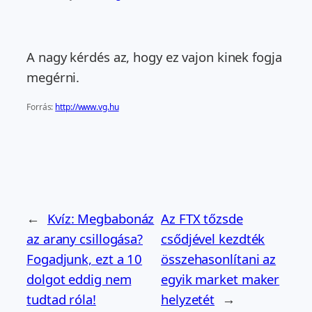
A nagy kérdés az, hogy ez vajon kinek fogja
megérni.
Forrás:
http://www.vg.hu
←
Kvíz: Megbabonáz
Az FTX tőzsde
az arany csillogása?
csődjével kezdték
Fogadjunk, ezt a 10
összehasonlítani az
dolgot eddig nem
egyik market maker
tudtad róla!
helyzetét
→