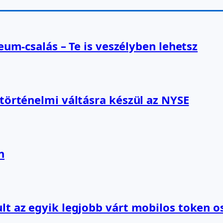
reum-csalás – Te is veszélyben lehetsz
 történelmi váltásra készül az NYSE
n
lt az egyik legjobb várt mobilos token o