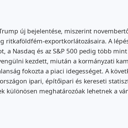
Trump új bejelentése, miszerint novembertől
g ritkaföldfém-exportkorlátozásaira. A lépé
ot, a Nasdaq és az S&P 500 pedig több mint 2
gyengülni kezdett, miután a kormányzati ka
talanság fokozta a piaci idegességet. A köv
szágon ipari, építőipari és kereseti statisz
lyek különösen meghatározóak lehetnek a v