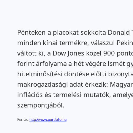
Pénteken a piacokat sokkolta Donald 
minden kínai termékre, válaszul Pekin
váltott ki, a Dow Jones közel 900 pont
forint árfolyama a hét végére ismét 
hitelminősítési döntése előtti bizony
makrogazdasági adat érkezik: Magyaror
inflációs és termelési mutatók, ame
szempontjából.
Forrás:
http://www.portfolio.hu