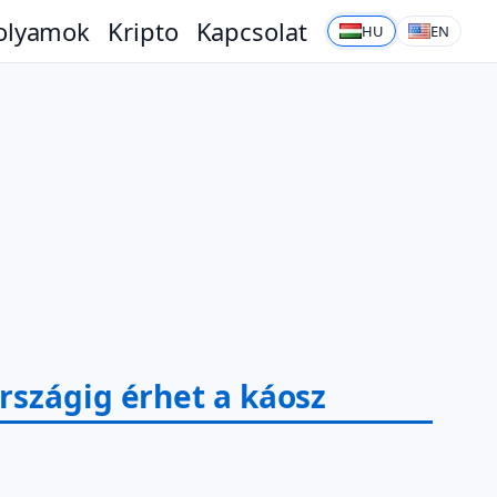
olyamok
Kripto
Kapcsolat
HU
EN
rszágig érhet a káosz