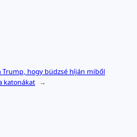
ta Trump, hogy büdzsé híján miből
 a katonákat
→