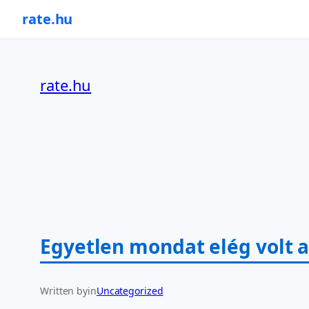
rate.hu
Ugrás
a
rate.hu
tartalomhoz
Egyetlen mondat elég volt 
Written by
in
Uncategorized