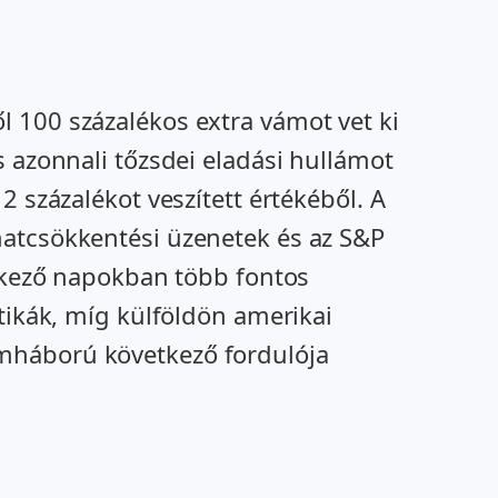
 100 százalékos extra vámot vet ki
s azonnali tőzsdei eladási hullámot
 százalékot veszített értékéből. A
matcsökkentési üzenetek és az S&P
etkező napokban több fontos
tikák, míg külföldön amerikai
ámháború következő fordulója