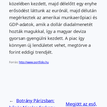
közelében kezdett, majd délelőtt egy enyhe
erősödést láttunk az eurónál, majd délután
megérkeztek az amerikai munkaerőpiaci és
GDP-adatok, amik a dollár diadalmenetét
hozták magukkal, így a magyar deviza
gyorsan gyengülni kezdett. A piac így
könnyen új lendületet vehet, megtörve a
forint eddigi trendjét.
Forrás:
http://www.portfolio.hu
←
Botrány Párizsban:
Megjött az eső,