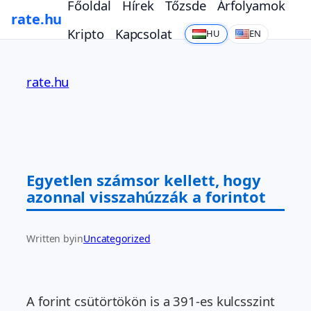
Főoldal
Hírek
Tőzsde
Árfolyamok
rate.hu
Kripto
Kapcsolat
HU
EN
Ugrás
a
rate.hu
tartalomhoz
Egyetlen számsor kellett, hogy
azonnal visszahúzzák a forintot
Written by
in
Uncategorized
A forint csütörtökön is a 391-es kulcsszint