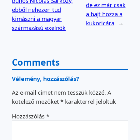
bűnös Nicolas Sarkozy,
de ez már csak
ebből nehezen tud
a bajt hozza a
kimászni a magyar
kukoricára
→
származású exelnök
Comments
Vélemény, hozzászólás?
Az e-mail címet nem tesszük közzé.
A
kötelező mezőket
*
karakterrel jelöltük
Hozzászólás
*