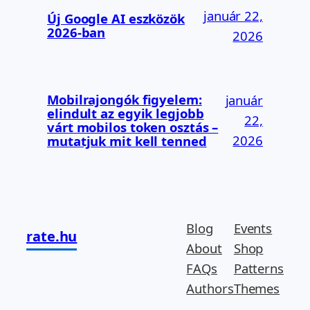
január 22,
Új Google AI eszközök
2026-ban
2026
Mobilrajongók figyelem:
január
elindult az egyik legjobb
22,
várt mobilos token osztás –
2026
mutatjuk mit kell tenned
Blog
Events
rate.hu
About
Shop
FAQs
Patterns
Authors
Themes