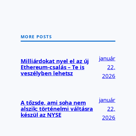
MORE POSTS
január
Milliárdokat nyel el az új
Ethereum-csalás – Te is
22,
veszélyben lehetsz
2026
január
A tőzsde, ami soha nem
alszik: történelmi váltásra
22,
készül az NYSE
2026