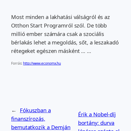
Most minden a lakhatási válságról és az
Otthon Start Programról szól. De több
millió ember számára csak a szociális
bérlakás lehet a megoldás, sőt, a leszakadó
rétegeket egészen másként … …
Forrás:
http://www.economx.hu
←
Fókuszban a
Érik a Nobel-díj
finanszírozás,
bortány: durva
bemutatkozik a Demján