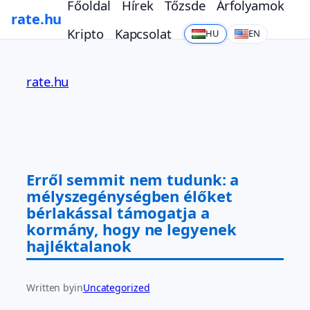
Főoldal
Hírek
Tőzsde
Árfolyamok
rate.hu
Kripto
Kapcsolat
HU
EN
Ugrás
a
rate.hu
tartalomhoz
Erről semmit nem tudunk: a
mélyszegénységben élőket
bérlakással támogatja a
kormány, hogy ne legyenek
hajléktalanok
Written by
in
Uncategorized