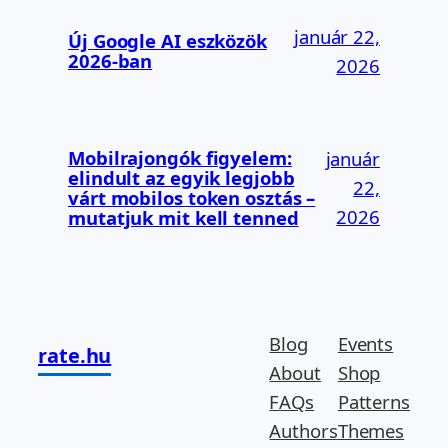
január 22,
Új Google AI eszközök
2026-ban
2026
Mobilrajongók figyelem:
január
elindult az egyik legjobb
22,
várt mobilos token osztás –
2026
mutatjuk mit kell tenned
Blog
Events
rate.hu
About
Shop
FAQs
Patterns
Authors
Themes