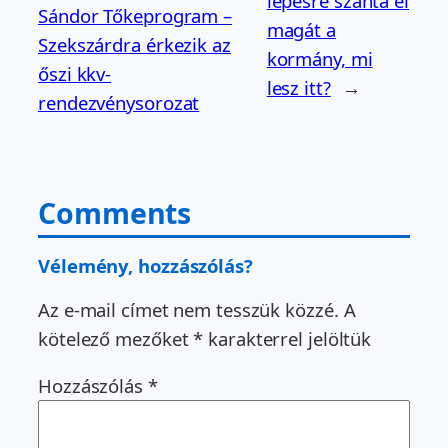
lépésre szánta el
Sándor Tőkeprogram –
magát a
Szekszárdra érkezik az
kormány, mi
őszi kkv-
lesz itt?
→
rendezvénysorozat
Comments
Vélemény, hozzászólás?
Az e-mail címet nem tesszük közzé.
A
kötelező mezőket
*
karakterrel jelöltük
Hozzászólás
*