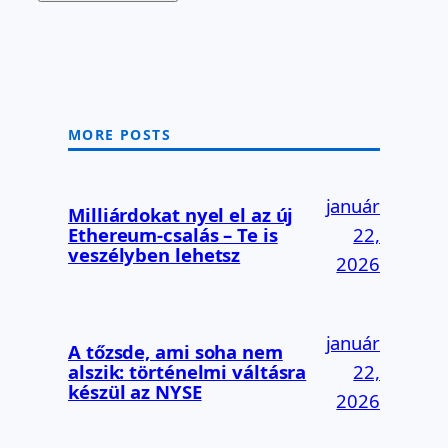
MORE POSTS
január
Milliárdokat nyel el az új
Ethereum-csalás – Te is
22,
veszélyben lehetsz
2026
január
A tőzsde, ami soha nem
alszik: történelmi váltásra
22,
készül az NYSE
2026