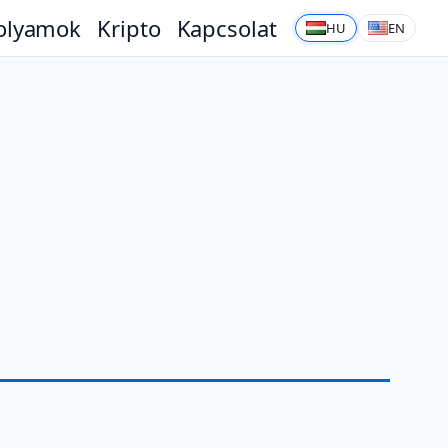
olyamok
Kripto
Kapcsolat
HU
EN