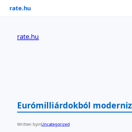
rate.hu
Ugrás
a
rate.hu
tartalomhoz
Eurómilliárdokból moderni
Written by
in
Uncategorized