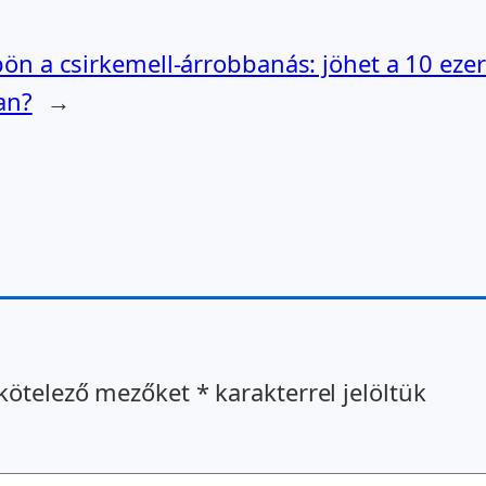
ön a csirkemell-árrobbanás: jöhet a 10 ezer 
an?
→
kötelező mezőket
*
karakterrel jelöltük