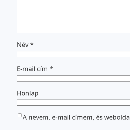
Név
*
E-mail cím
*
Honlap
A nevem, e-mail címem, és webold