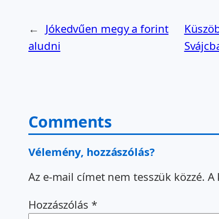
←
Jókedvűen megy a forint
Küszöb
aludni
Svájcb
Comments
Vélemény, hozzászólás?
Az e-mail címet nem tesszük közzé.
A 
Hozzászólás
*