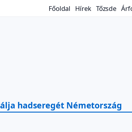
Főoldal
Hírek
Tőzsde
Árf
zálja hadseregét Németország