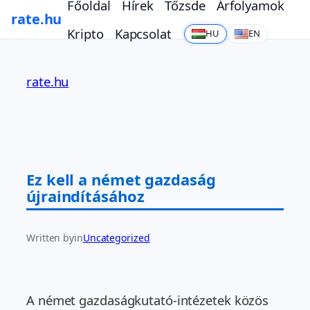
Főoldal
Hírek
Tőzsde
Árfolyamok
rate.hu
Kripto
Kapcsolat
HU
EN
Ugrás
a
rate.hu
tartalomhoz
Ez kell a német gazdaság
újraindításához
Written by
in
Uncategorized
A német gazdaságkutató-intézetek közös