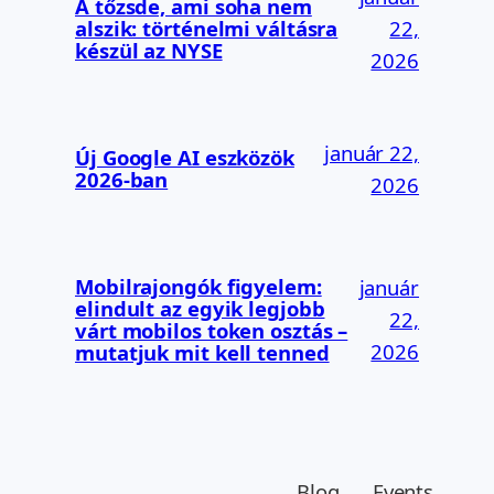
A tőzsde, ami soha nem
alszik: történelmi váltásra
22,
készül az NYSE
2026
január 22,
Új Google AI eszközök
2026-ban
2026
Mobilrajongók figyelem:
január
elindult az egyik legjobb
22,
várt mobilos token osztás –
2026
mutatjuk mit kell tenned
Blog
Events