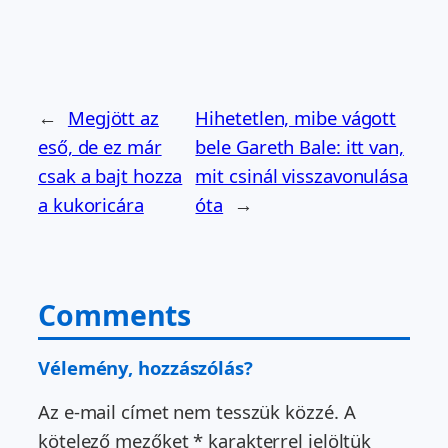
←
Megjött az
Hihetetlen, mibe vágott
eső, de ez már
bele Gareth Bale: itt van,
csak a bajt hozza
mit csinál visszavonulása
a kukoricára
óta
→
Comments
Vélemény, hozzászólás?
Az e-mail címet nem tesszük közzé.
A
kötelező mezőket
*
karakterrel jelöltük