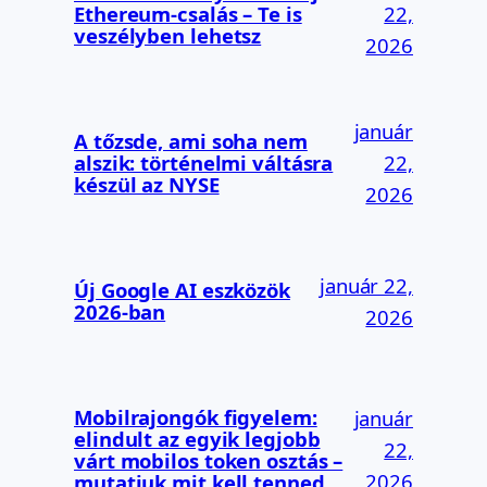
Ethereum-csalás – Te is
22,
veszélyben lehetsz
2026
január
A tőzsde, ami soha nem
alszik: történelmi váltásra
22,
készül az NYSE
2026
január 22,
Új Google AI eszközök
2026-ban
2026
Mobilrajongók figyelem:
január
elindult az egyik legjobb
22,
várt mobilos token osztás –
2026
mutatjuk mit kell tenned