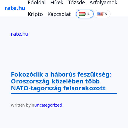
Főoldal
Hírek
Tőzsde
Árfolyamok
rate.hu
Kripto
Kapcsolat
HU
EN
Ugrás
a
rate.hu
tartalomhoz
Fokozódik a háborús feszültség:
Oroszország közelében több
NATO-tagország felsorakozott
Written by
in
Uncategorized