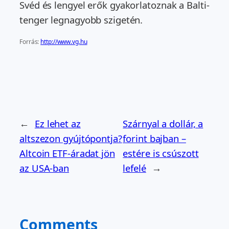
Svéd és lengyel erők gyakorlatoznak a Balti-
tenger legnagyobb szigetén.
Forrás:
http://www.vg.hu
←
Ez lehet az
Szárnyal a dollár, a
altszezon gyújtópontja?
forint bajban –
Altcoin ETF-áradat jön
estére is csúszott
az USA-ban
lefelé
→
Comments