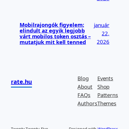
Mobilrajongók figyelem:
január
elindult az egyik legjobb
22,
várt mobilos token osztás –
2026
mutatjuk mit kell tenned
Blog
Events
rate.hu
About
Shop
FAQs
Patterns
Authors
Themes
Twenty Twenty-Five
Designed with
WordPress