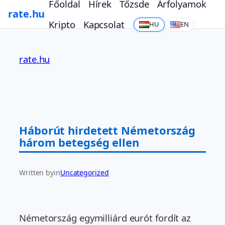
Főoldal
Hírek
Tőzsde
Árfolyamok
rate.hu
Kripto
Kapcsolat
HU
EN
Ugrás
a
rate.hu
tartalomhoz
Háborút hirdetett Németország
három betegség ellen
Written by
in
Uncategorized
Németország egymilliárd eurót fordít az