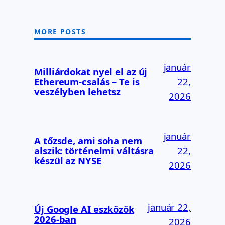
MORE POSTS
január
Milliárdokat nyel el az új
Ethereum-csalás – Te is
22,
veszélyben lehetsz
2026
január
A tőzsde, ami soha nem
alszik: történelmi váltásra
22,
készül az NYSE
2026
január 22,
Új Google AI eszközök
2026-ban
2026