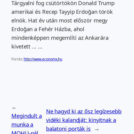
Tárgyalni fog csütörtökön Donald Trump
amerikai és Recep Tayyip Erdoğan török
elnök. Hat év után most először megy
Erdoğan a Fehér Házba, ahol
mindenképpen megemlíti az Ankarára
kivetett … …
Forrás:
http://www.economx.hu
←
Ne hagyd ki az ősz legízesebb
Megindult a
vidéki kalandját: kinyitnak a
munka a
balatoni porták is
→
MOHU-nál