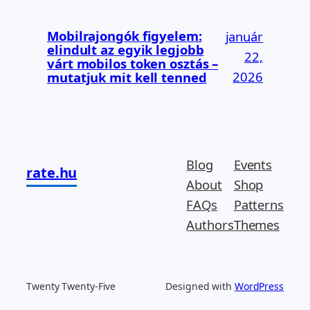
Mobilrajongók figyelem:
január
elindult az egyik legjobb
22,
várt mobilos token osztás –
2026
mutatjuk mit kell tenned
Blog
Events
rate.hu
About
Shop
FAQs
Patterns
Authors
Themes
Twenty Twenty-Five
Designed with
WordPress