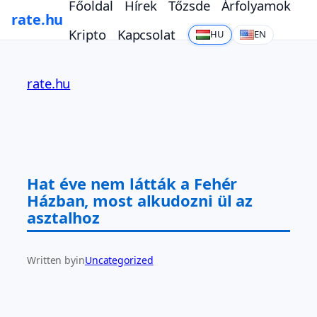
Főoldal
Hírek
Tőzsde
Árfolyamok
rate.hu
Kripto
Kapcsolat
HU
EN
Ugrás
a
rate.hu
tartalomhoz
Hat éve nem látták a Fehér
Házban, most alkudozni ül az
asztalhoz
Written by
in
Uncategorized