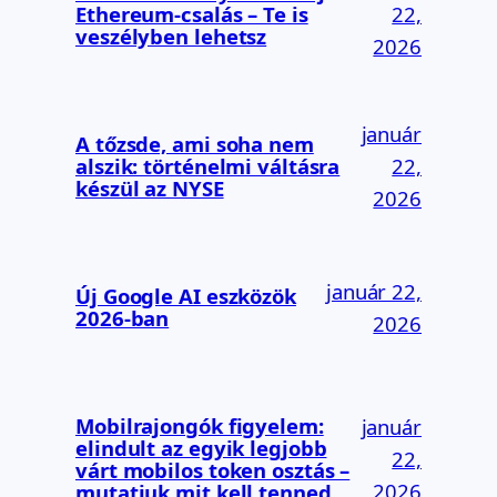
Ethereum-csalás – Te is
22,
veszélyben lehetsz
2026
január
A tőzsde, ami soha nem
alszik: történelmi váltásra
22,
készül az NYSE
2026
január 22,
Új Google AI eszközök
2026-ban
2026
Mobilrajongók figyelem:
január
elindult az egyik legjobb
22,
várt mobilos token osztás –
2026
mutatjuk mit kell tenned