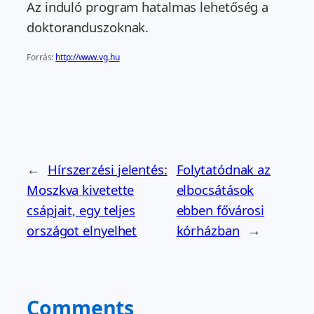
Az induló program hatalmas lehetőség a
doktoranduszoknak.
Forrás:
http://www.vg.hu
←
Hírszerzési jelentés:
Folytatódnak az
Moszkva kivetette
elbocsátások
csápjait, egy teljes
ebben fővárosi
országot elnyelhet
kórházban
→
Comments