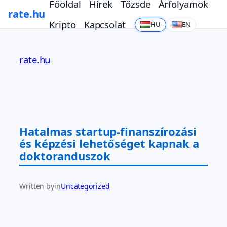
Főoldal
Hírek
Tőzsde
Árfolyamok
rate.hu
Kripto
Kapcsolat
HU
EN
Ugrás
a
rate.hu
tartalomhoz
Hatalmas startup-finanszírozási
és képzési lehetőséget kapnak a
doktoranduszok
Written by
in
Uncategorized