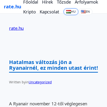
Főoldal
Hírek
Tőzsde
Árfolyamok
rate.hu
Kripto
Kapcsolat
HU
EN
Ugrás
a
rate.hu
tartalomhoz
Hatalmas változás jön a
Ryanairnél, ez minden utast érint!
Written by
in
Uncategorized
A Ryanair november 12-től véglegesen