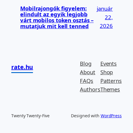
Mobilrajongók figyelem:
január
elindult az egyik legjobb
22,
várt mobilos token osztás –
2026
mutatjuk mit kell tenned
Blog
Events
rate.hu
About
Shop
FAQs
Patterns
Authors
Themes
Twenty Twenty-Five
Designed with
WordPress