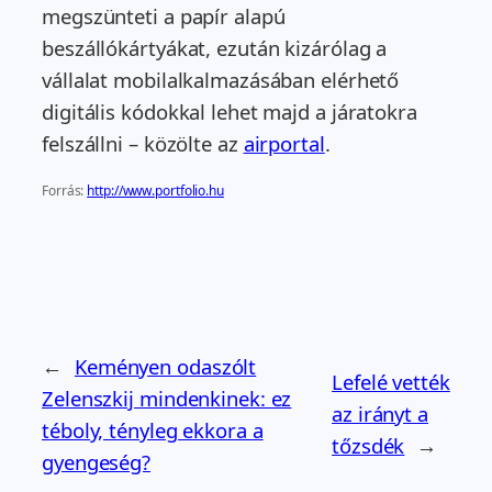
megszünteti a papír alapú
beszállókártyákat, ezután kizárólag a
vállalat mobilalkalmazásában elérhető
digitális kódokkal lehet majd a járatokra
felszállni – közölte az
airportal
.
Forrás:
http://www.portfolio.hu
←
Keményen odaszólt
Lefelé vették
Zelenszkij mindenkinek: ez
az irányt a
téboly, tényleg ekkora a
tőzsdék
→
gyengeség?