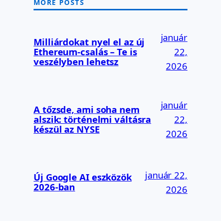
MORE POSTS
január
Milliárdokat nyel el az új
Ethereum-csalás – Te is
22,
veszélyben lehetsz
2026
január
A tőzsde, ami soha nem
alszik: történelmi váltásra
22,
készül az NYSE
2026
január 22,
Új Google AI eszközök
2026-ban
2026