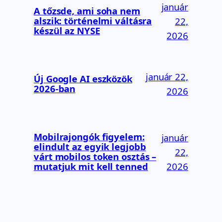
január
A tőzsde, ami soha nem
alszik: történelmi váltásra
22,
készül az NYSE
2026
január 22,
Új Google AI eszközök
2026-ban
2026
Mobilrajongók figyelem:
január
elindult az egyik legjobb
22,
várt mobilos token osztás –
2026
mutatjuk mit kell tenned