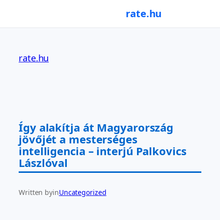
rate.hu
Ugrás
a
rate.hu
tartalomhoz
Így alakítja át Magyarország
jövőjét a mesterséges
intelligencia – interjú Palkovics
Lászlóval
Written by
in
Uncategorized