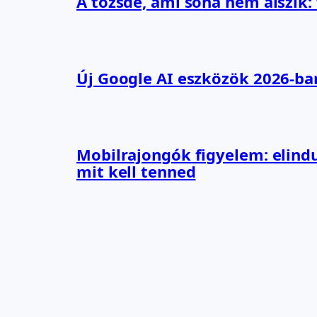
A tőzsde, ami soha nem alszik:
Új Google AI eszközök 2026-ba
Mobilrajongók figyelem: elindu
mit kell tenned