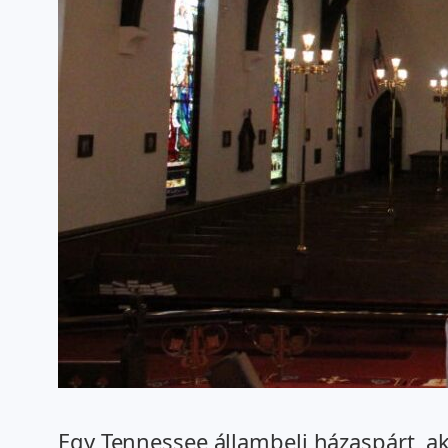
Egy Tennessee állambeli házaspárt, ak