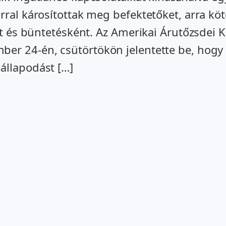
rral károsítottak meg befektetőket, arra köt
ént és büntetésként. Az Amerikai Árutőzsde
ber 24-én, csütörtökön jelentette be, hog
állapodást […]