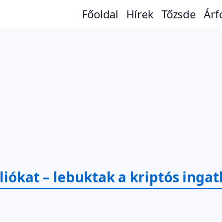
Főoldal
Hírek
Tőzsde
Árf
liókat – lebuktak a kriptós inga