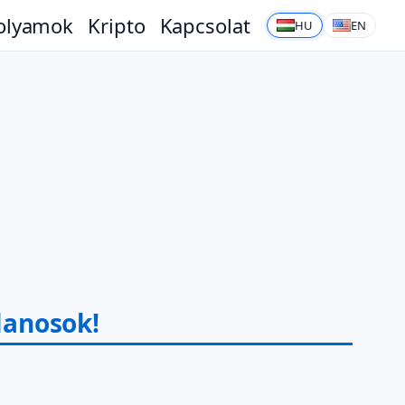
olyamok
Kripto
Kapcsolat
HU
EN
tlanosok!