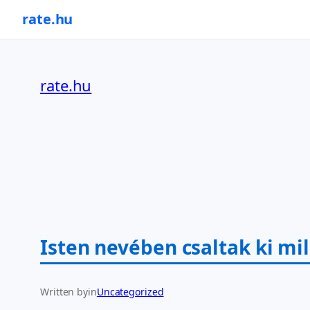
rate.hu
Ugrás
a
rate.hu
tartalomhoz
Isten nevében csaltak ki mil
Written by
in
Uncategorized