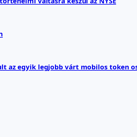
 történelmi váltásra készül az NYSE
n
lt az egyik legjobb várt mobilos token o