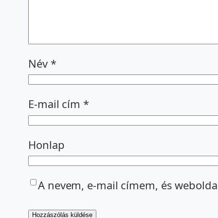
Név
*
E-mail cím
*
Honlap
A nevem, e-mail címem, és webold