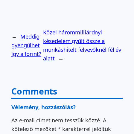
Közel hárommilliárdnyi
←
Meddig
késedelem gyűlt össze a
gyengülhet
munkáshitelt felvevőknél fél év
így a forint?
alatt
→
Comments
Vélemény, hozzászólás?
Az e-mail címet nem tesszük közzé.
A
kötelező mezőket
*
karakterrel jelöltük