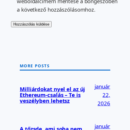
weboldalcímem mentése a böngészőben
a következő hozzászólásomhoz.
MORE POSTS
január
Milliárdokat nyel el az új
Ethereum-csalás – Te is
22,
veszélyben lehetsz
2026
január
A tőzsde, ami soha nem