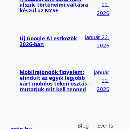
alszik: történelmi váltásra
22,
készül az NYSE
2026
január 22,
Új Google AI eszközök
2026-ban
2026
Mobilrajongók figyelem:
január
elindult az egyik legjobb
22,
várt mobilos token osztás –
2026
mutatjuk mit kell tenned
Blog
Events
rate.hu