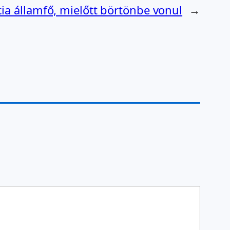
cia államfő, mielőtt börtönbe vonul
→