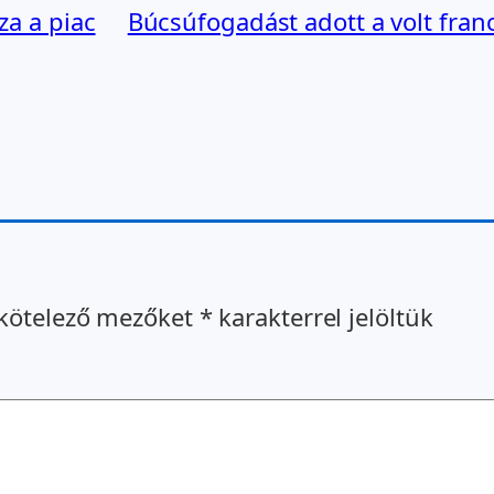
za a piac
Búcsúfogadást adott a volt fran
kötelező mezőket
*
karakterrel jelöltük