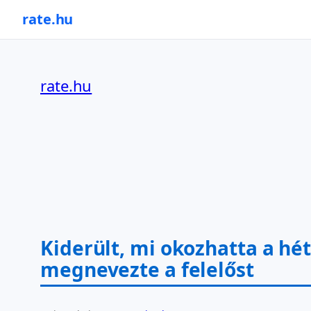
rate.hu
Ugrás
a
rate.hu
tartalomhoz
Kiderült, mi okozhatta a hét
megnevezte a felelőst