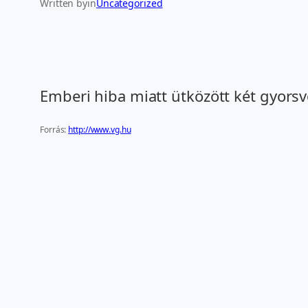
Written by
in
Uncategorized
Emberi hiba miatt ütközött két gyorsv
Forrás:
http://www.vg.hu