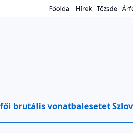
Főoldal
Hírek
Tőzsde
Árf
fői brutális vonatbalesetet Szlo