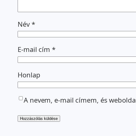
Név
*
E-mail cím
*
Honlap
A nevem, e-mail címem, és webold