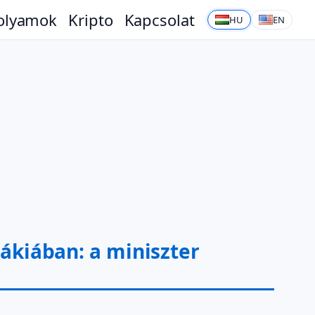
olyamok
Kripto
Kapcsolat
HU
EN
vákiában: a miniszter