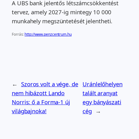
A UBS bank jelentős létszámcsökkentést
tervez, amely 2027-ig mintegy 10 000
munkahely megszüntetését jelentheti.
Forrás:
http://www.penzcentrum.hu
←
Szoros volt a vége, de
Uránlelőhelyen
nem hibázott Lando
talált aranyat
Norris: ő a Forma-1 új
egy bányászati
világbajnoka!
cég
→