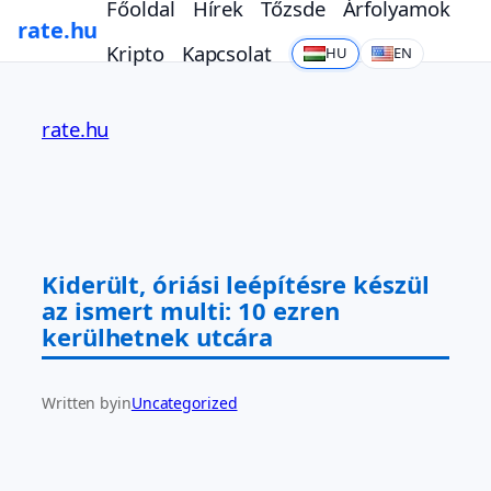
Főoldal
Hírek
Tőzsde
Árfolyamok
rate.hu
Kripto
Kapcsolat
HU
EN
Ugrás
a
rate.hu
tartalomhoz
Kiderült, óriási leépítésre készül
az ismert multi: 10 ezren
kerülhetnek utcára
Written by
in
Uncategorized