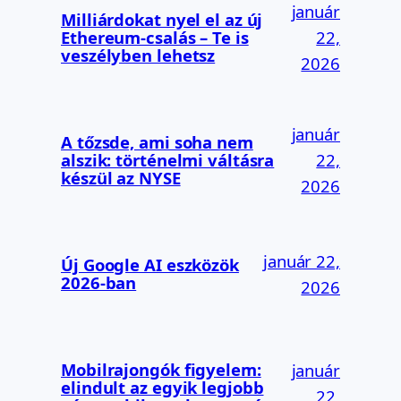
január
Milliárdokat nyel el az új
Ethereum-csalás – Te is
22,
veszélyben lehetsz
2026
január
A tőzsde, ami soha nem
alszik: történelmi váltásra
22,
készül az NYSE
2026
január 22,
Új Google AI eszközök
2026-ban
2026
Mobilrajongók figyelem:
január
elindult az egyik legjobb
22,