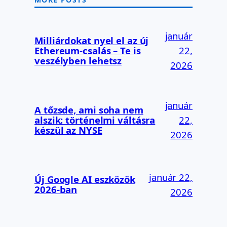
január
Milliárdokat nyel el az új
Ethereum-csalás – Te is
22,
veszélyben lehetsz
2026
január
A tőzsde, ami soha nem
alszik: történelmi váltásra
22,
készül az NYSE
2026
január 22,
Új Google AI eszközök
2026-ban
2026