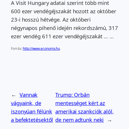
A Visit Hungary adatai szerint több mint
600 ezer vendégéjszakát hozott az október
23-i hosszú hétvége. Az októberi
négynapos pihenő idején rekordszámú, 317
ezer vendég 611 ezer vendégéjszakát … …
Forrás:
http://www.economx.hu
←
Vannak
Trump: Orbán
vágyaink, de
mentességet kért az
iszonyúan félünk
amerikai szankciók alól,
a befektetésektől
de nem adtunk neki
→