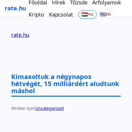
Főoldal
Hírek
Tőzsde
Árfolyamok
rate.hu
Kripto
Kapcsolat
HU
EN
Ugrás
a
rate.hu
tartalomhoz
Kimaxoltuk a négynapos
hétvégét, 15 milliárdért aludtunk
máshol
Written by
in
Uncategorized