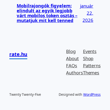
Mobilrajongók figyelem:
január
elindult az egyik legjobb
22,
várt mobilos token osztás –
2026
mutatjuk mit kell tenned
Blog
Events
rate.hu
About
Shop
FAQs
Patterns
Authors
Themes
Twenty Twenty-Five
Designed with
WordPress