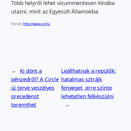
Több helyről lehet vízummentesen Kínába
utazni, mint az Egyesült Államokba.
Forrás:
http://www.vg.hu
←
Ki dönt a
Leállhatnak a repülők:
pénzedről? A Circle
hatalmas sztrájk
új terve veszélyes
fenyeget, erre szinte
precedenst
lehetetlen felkészülni
teremthet
→