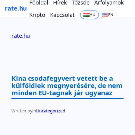
Főoldal
Hírek
Tőzsde
Árfolyamok
rate.hu
Kripto
Kapcsolat
HU
EN
Ugrás
a
rate.hu
tartalomhoz
Kína csodafegyvert vetett be a
külföldiek megnyerésére, de nem
minden EU-tagnak jár ugyanaz
Written by
in
Uncategorized