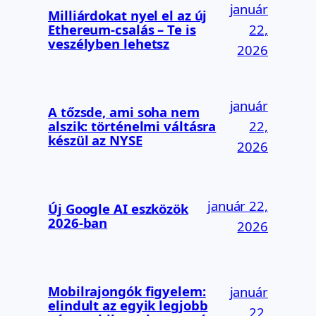
január
Milliárdokat nyel el az új
Ethereum-csalás – Te is
22,
veszélyben lehetsz
2026
január
A tőzsde, ami soha nem
alszik: történelmi váltásra
22,
készül az NYSE
2026
január 22,
Új Google AI eszközök
2026-ban
2026
Mobilrajongók figyelem:
január
elindult az egyik legjobb
22,