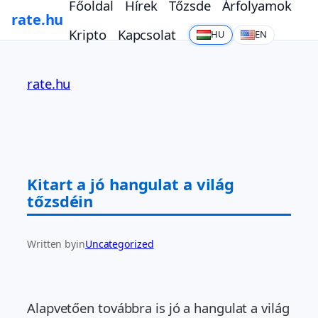
Főoldal
Hírek
Tőzsde
Árfolyamok
rate.hu
Kripto
Kapcsolat
HU
EN
Ugrás
a
rate.hu
tartalomhoz
Kitart a jó hangulat a világ
tőzsdéin
Written by
in
Uncategorized
Alapvetően továbbra is jó a hangulat a világ