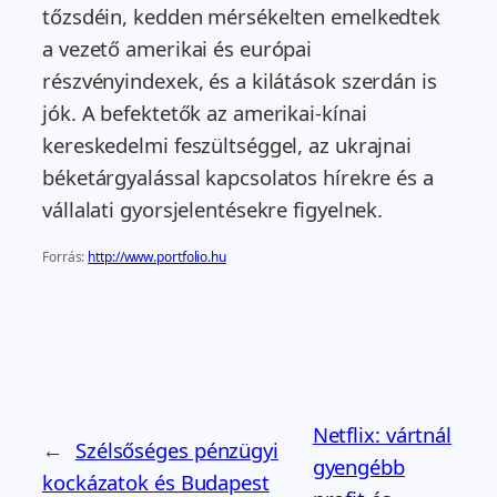
tőzsdéin, kedden mérsékelten emelkedtek
a vezető amerikai és európai
részvényindexek, és a kilátások szerdán is
jók. A befektetők az amerikai-kínai
kereskedelmi feszültséggel, az ukrajnai
béketárgyalással kapcsolatos hírekre és a
vállalati gyorsjelentésekre figyelnek.
Forrás:
http://www.portfolio.hu
Netflix: vártnál
←
Szélsőséges pénzügyi
gyengébb
kockázatok és Budapest