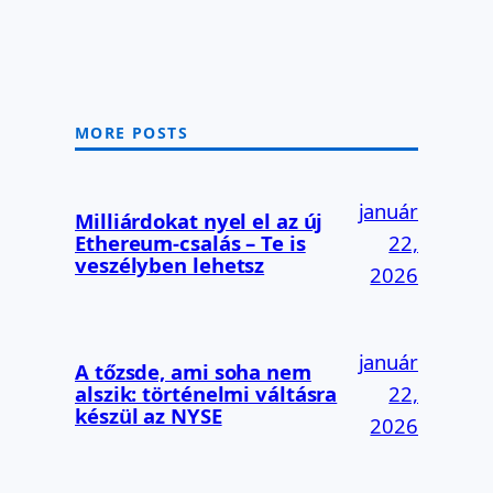
MORE POSTS
január
Milliárdokat nyel el az új
Ethereum-csalás – Te is
22,
veszélyben lehetsz
2026
január
A tőzsde, ami soha nem
alszik: történelmi váltásra
22,
készül az NYSE
2026