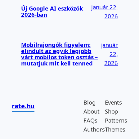
január 22,
Új Google AI eszközök
2026-ban
2026
Mobilrajongók figyelem:
január
elindult az egyik legjobb
22,
várt mobilos token osztás –
2026
mutatjuk mit kell tenned
Blog
Events
rate.hu
About
Shop
FAQs
Patterns
Authors
Themes