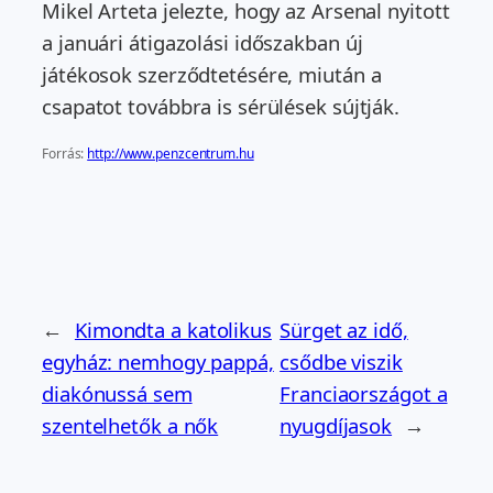
Mikel Arteta jelezte, hogy az Arsenal nyitott
a januári átigazolási időszakban új
játékosok szerződtetésére, miután a
csapatot továbbra is sérülések sújtják.
Forrás:
http://www.penzcentrum.hu
←
Kimondta a katolikus
Sürget az idő,
egyház: nemhogy pappá,
csődbe viszik
diakónussá sem
Franciaországot a
szentelhetők a nők
nyugdíjasok
→