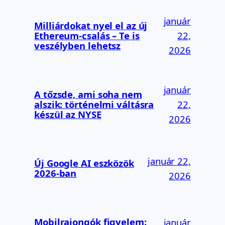
január
Milliárdokat nyel el az új
Ethereum-csalás – Te is
22,
veszélyben lehetsz
2026
január
A tőzsde, ami soha nem
alszik: történelmi váltásra
22,
készül az NYSE
2026
január 22,
Új Google AI eszközök
2026-ban
2026
Mobilrajongók figyelem:
január