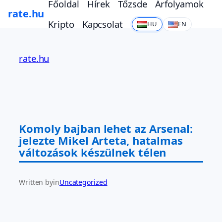
Főoldal
Hírek
Tőzsde
Árfolyamok
rate.hu
Kripto
Kapcsolat
HU
EN
Ugrás
a
rate.hu
tartalomhoz
Komoly bajban lehet az Arsenal:
jelezte Mikel Arteta, hatalmas
változások készülnek télen
Written by
in
Uncategorized