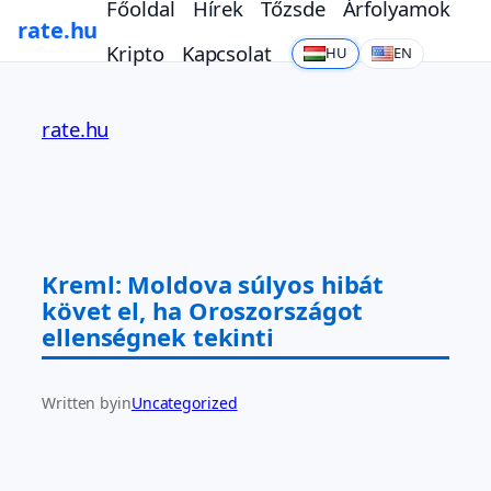
Főoldal
Hírek
Tőzsde
Árfolyamok
rate.hu
Kripto
Kapcsolat
HU
EN
Ugrás
a
rate.hu
tartalomhoz
Kreml: Moldova súlyos hibát
követ el, ha Oroszországot
ellenségnek tekinti
Written by
in
Uncategorized