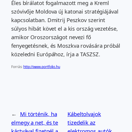
Éles bírálatot fogalmazott meg a Kreml
szóvivője Moldova új katonai stratégiájával
kapcsolatban. Dmitrij Peszkov szerint
súlyos hibát követ el a kis ország vezetése,
amikor Oroszországot nevezi fő
fenyegetésnek, és Moszkva rovására próbál
közeledni Európához, írja a TASZSZ.
Forrás:
http://www.portfolio.hu
←
Mi történik, ha
Kábeltolvajok
elmegy a net, és te
tizedelik az
kártyával fizetnél a
elektromos autók