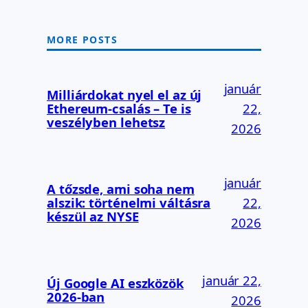
MORE POSTS
január
Milliárdokat nyel el az új
Ethereum-csalás – Te is
22,
veszélyben lehetsz
2026
január
A tőzsde, ami soha nem
alszik: történelmi váltásra
22,
készül az NYSE
2026
január 22,
Új Google AI eszközök
2026-ban
2026