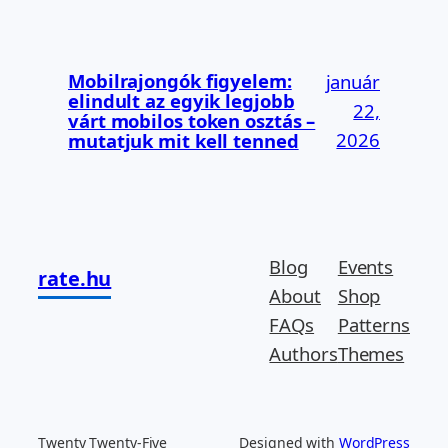
Mobilrajongók figyelem:
január
elindult az egyik legjobb
22,
várt mobilos token osztás –
2026
mutatjuk mit kell tenned
Blog
Events
rate.hu
About
Shop
FAQs
Patterns
Authors
Themes
Twenty Twenty-Five
Designed with
WordPress