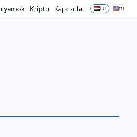
olyamok
Kripto
Kapcsolat
HU
EN