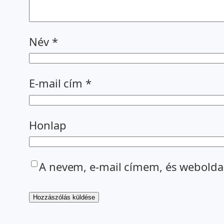
Név
*
E-mail cím
*
Honlap
A nevem, e-mail címem, és webold