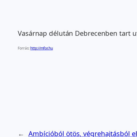
Vasárnap délután Debrecenben tart ut
Forrás:
http://mfor.hu
←
Ambícióból ötös, végrehajtásból 