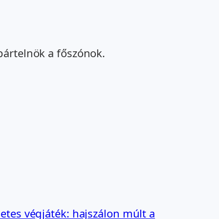
pártelnök a főszónok.
tes végjáték: hajszálon múlt a