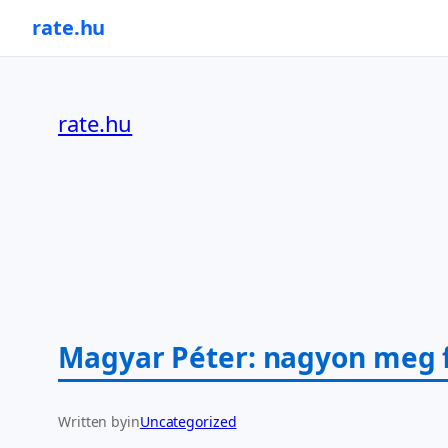
rate.hu
Ugrás
a
rate.hu
tartalomhoz
Magyar Péter: nagyon meg f
Written by
in
Uncategorized