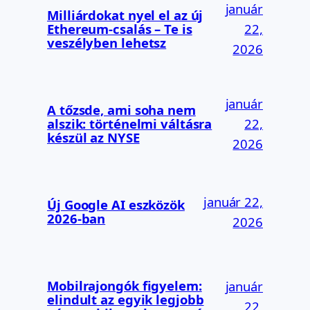
január
Milliárdokat nyel el az új
Ethereum-csalás – Te is
22,
veszélyben lehetsz
2026
január
A tőzsde, ami soha nem
alszik: történelmi váltásra
22,
készül az NYSE
2026
január 22,
Új Google AI eszközök
2026-ban
2026
Mobilrajongók figyelem:
január
elindult az egyik legjobb
22,