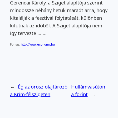
Gerendai Károly, a Sziget alapítója szerint
mindössze néhány hetük maradt arra, hogy
kitalálják a fesztivál folytatását, különben
kifutnak az időből. A Sziget alapítója nem
így tervezte … …
Forrás:
http://www.economx.hu
←
Ég az orosz olajtározó
Hullámvasúton
a Krím-félszigeten
a forint
→