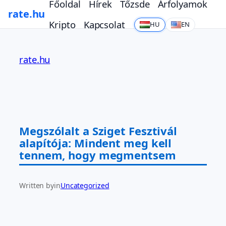
Főoldal
Hírek
Tőzsde
Árfolyamok
rate.hu
Kripto
Kapcsolat
HU
EN
Ugrás
a
rate.hu
tartalomhoz
Megszólalt a Sziget Fesztivál
alapítója: Mindent meg kell
tennem, hogy megmentsem
Written by
in
Uncategorized