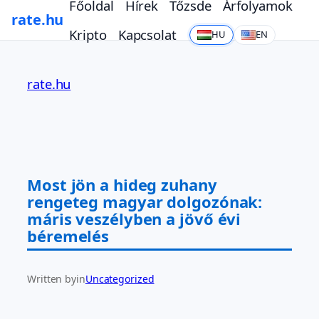
Főoldal
Hírek
Tőzsde
Árfolyamok
rate.hu
Kripto
Kapcsolat
HU
EN
Ugrás
a
rate.hu
tartalomhoz
Most jön a hideg zuhany
rengeteg magyar dolgozónak:
máris veszélyben a jövő évi
béremelés
Written by
in
Uncategorized