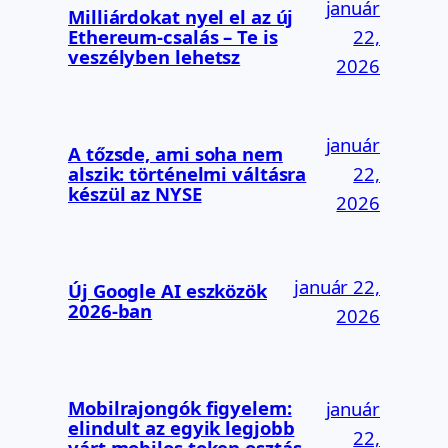
január
Milliárdokat nyel el az új
Ethereum-csalás – Te is
22,
veszélyben lehetsz
2026
január
A tőzsde, ami soha nem
alszik: történelmi váltásra
22,
készül az NYSE
2026
január 22,
Új Google AI eszközök
2026-ban
2026
Mobilrajongók figyelem:
január
elindult az egyik legjobb
22,
várt mobilos token osztás –