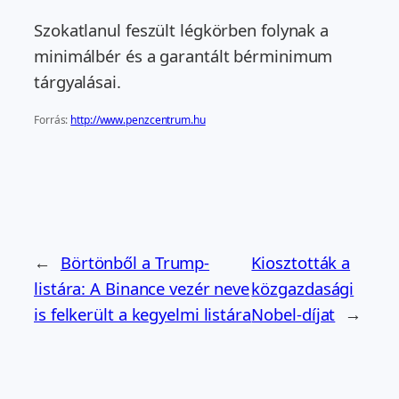
Szokatlanul feszült légkörben folynak a
minimálbér és a garantált bérminimum
tárgyalásai.
Forrás:
http://www.penzcentrum.hu
←
Börtönből a Trump-
Kiosztották a
listára: A Binance vezér neve
közgazdasági
is felkerült a kegyelmi listára
Nobel-díjat
→