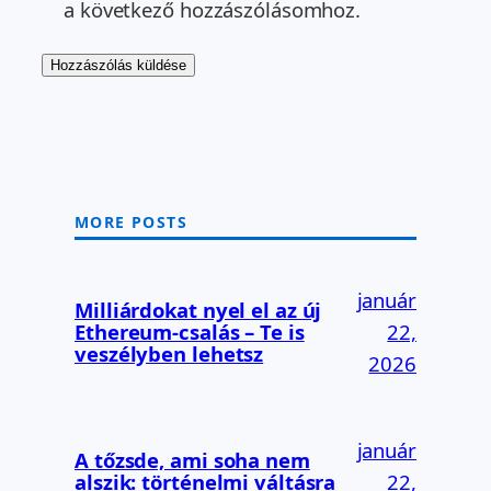
a következő hozzászólásomhoz.
MORE POSTS
január
Milliárdokat nyel el az új
Ethereum-csalás – Te is
22,
veszélyben lehetsz
2026
január
A tőzsde, ami soha nem
alszik: történelmi váltásra
22,