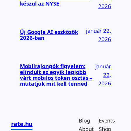
készül az NYSE
2026
január 22,
Új Google AI eszközök
2026-ban
2026
Mobilrajongók figyelem:
január
elindult az egyik legjobb
22,
várt mobilos token osztás –
2026
mutatjuk mit kell tenned
Blog
Events
rate.hu
About
Shop