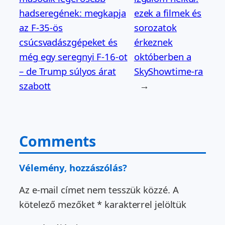
hadseregének: megkapja
ezek a filmek és
az F-35-ös
sorozatok
csúcsvadászgépeket és
érkeznek
még egy seregnyi F-16-ot
októberben a
– de Trump súlyos árat
SkyShowtime-ra
szabott
→
Comments
Vélemény, hozzászólás?
Az e-mail címet nem tesszük közzé.
A
kötelező mezőket
*
karakterrel jelöltük