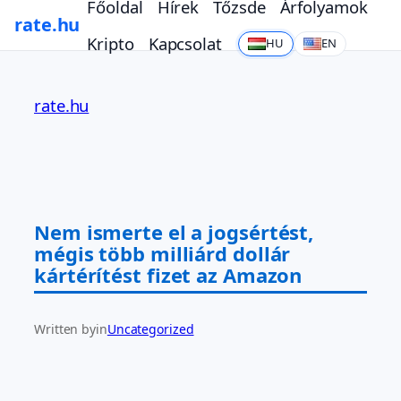
Főoldal
Hírek
Tőzsde
Árfolyamok
rate.hu
Kripto
Kapcsolat
HU
EN
Ugrás
a
rate.hu
tartalomhoz
Nem ismerte el a jogsértést,
mégis több milliárd dollár
kártérítést fizet az Amazon
Written by
in
Uncategorized