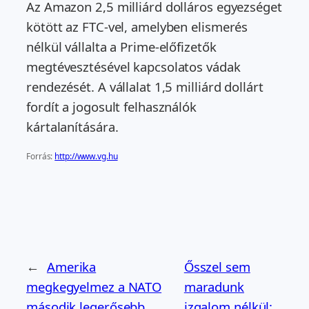
Az Amazon 2,5 milliárd dolláros egyezséget
kötött az FTC-vel, amelyben elismerés
nélkül vállalta a Prime-előfizetők
megtévesztésével kapcsolatos vádak
rendezését. A vállalat 1,5 milliárd dollárt
fordít a jogosult felhasználók
kártalanítására.
Forrás:
http://www.vg.hu
←
Amerika
Ősszel sem
megkegyelmez a NATO
maradunk
második legerősebb
izgalom nélkül: