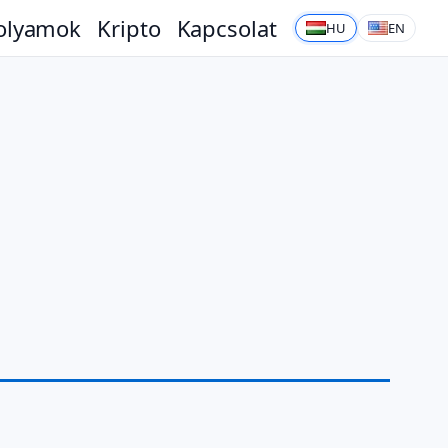
olyamok
Kripto
Kapcsolat
HU
EN