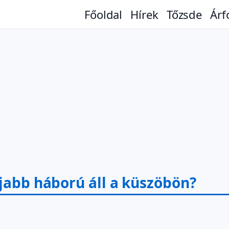
Főoldal
Hírek
Tőzsde
Árf
újabb háború áll a küszöbön?