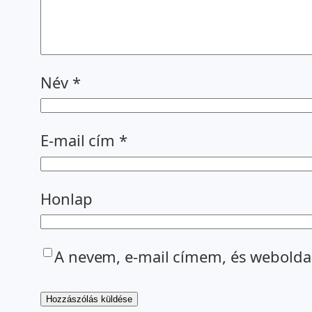
Név
*
E-mail cím
*
Honlap
A nevem, e-mail címem, és webold