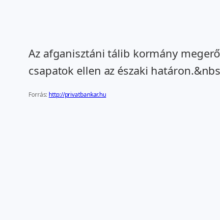
Az afganisztáni tálib kormány megerős
csapatok ellen az északi határon.&nb
Forrás:
http://privatbankar.hu