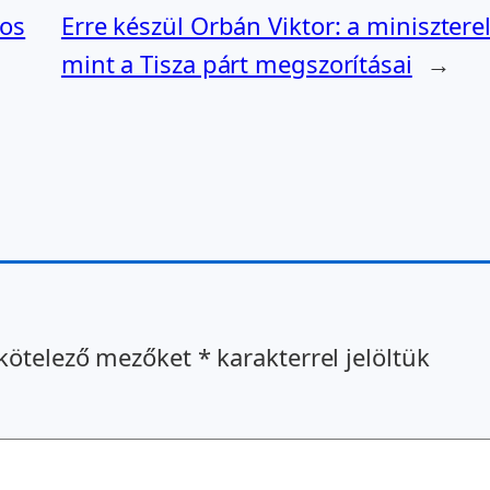
mos
Erre készül Orbán Viktor: a minisztere
mint a Tisza párt megszorításai
→
kötelező mezőket
*
karakterrel jelöltük