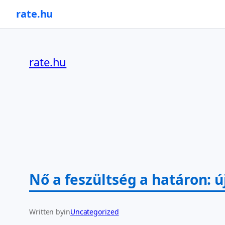
rate.hu
Ugrás
a
rate.hu
tartalomhoz
Nő a feszültség a határon: 
Written by
in
Uncategorized