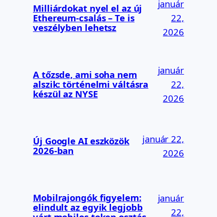
január
Milliárdokat nyel el az új
Ethereum-csalás – Te is
22,
veszélyben lehetsz
2026
január
A tőzsde, ami soha nem
alszik: történelmi váltásra
22,
készül az NYSE
2026
január 22,
Új Google AI eszközök
2026-ban
2026
Mobilrajongók figyelem:
január
elindult az egyik legjobb
22,
várt mobilos token osztás –