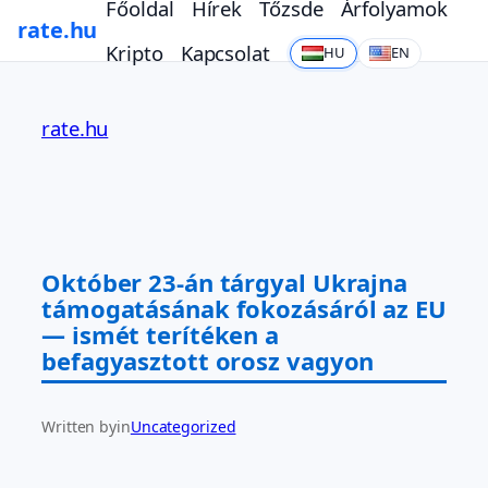
Főoldal
Hírek
Tőzsde
Árfolyamok
rate.hu
Kripto
Kapcsolat
HU
EN
Ugrás
a
rate.hu
tartalomhoz
Október 23-án tárgyal Ukrajna
támogatásának fokozásáról az EU
— ismét terítéken a
befagyasztott orosz vagyon
Written by
in
Uncategorized