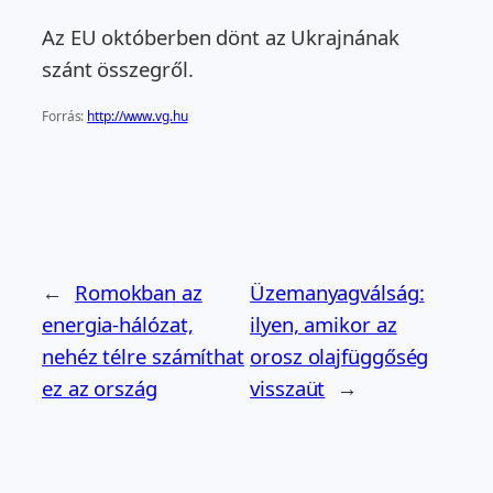
Az EU októberben dönt az Ukrajnának
szánt összegről.
Forrás:
http://www.vg.hu
←
Romokban az
Üzemanyagválság:
energia-hálózat,
ilyen, amikor az
nehéz télre számíthat
orosz olajfüggőség
ez az ország
visszaüt
→