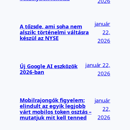
2026
január
A tőzsde, ami soha nem
alszik: történelmi váltásra
22,
készül az NYSE
2026
január 22,
Új Google AI eszközök
2026-ban
2026
Mobilrajongók figyelem:
január
elindult az egyik legjobb
22,
várt mobilos token osztás –
2026
mutatjuk mit kell tenned