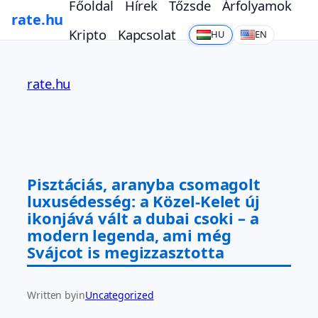
Főoldal
Hírek
Tőzsde
Árfolyamok
rate.hu
Kripto
Kapcsolat
HU
EN
Ugrás
a
rate.hu
tartalomhoz
Pisztáciás, aranyba csomagolt
luxusédesség: a Közel-Kelet új
ikonjává vált a dubai csoki – a
modern legenda, ami még
Svájcot is megizzasztotta
Written by
in
Uncategorized