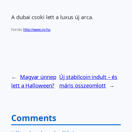
A dubai csoki lett a luxus új arca.
Forrás:
http://www.vg.hu
←
Magyar ünnep
Új stabilcoin indult – és
lett a Halloween?
máris összeomlott
→
Comments