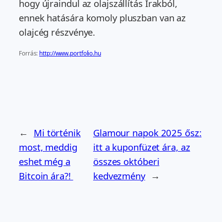
hogy újraindul az olajszállítás Irakból,
ennek hatására komoly pluszban van az
olajcég részvénye.
Forrás:
http://www.portfolio.hu
←
Mi történik
Glamour napok 2025 ősz:
most, meddig
itt a kuponfüzet ára, az
eshet még a
összes októberi
Bitcoin ára?!
kedvezmény
→