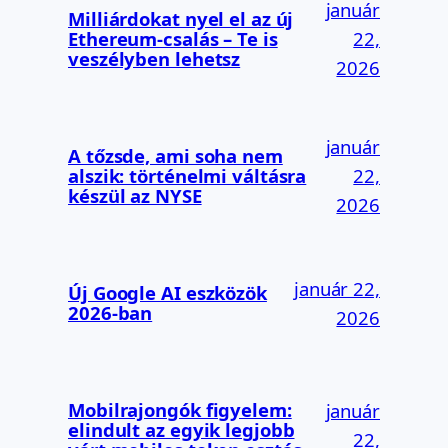
január
Milliárdokat nyel el az új
Ethereum-csalás – Te is
22,
veszélyben lehetsz
2026
január
A tőzsde, ami soha nem
alszik: történelmi váltásra
22,
készül az NYSE
2026
január 22,
Új Google AI eszközök
2026-ban
2026
Mobilrajongók figyelem:
január
elindult az egyik legjobb
22,