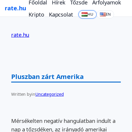
Főoldal
Hírek
Tőzsde
Árfolyamok
rate.hu
Kripto
Kapcsolat
HU
EN
Ugrás
a
rate.hu
tartalomhoz
Pluszban zárt Amerika
Written by
in
Uncategorized
Mérsékelten negatív hangulatban indult a
nap a tőzsdéken, az irányadó amerikai