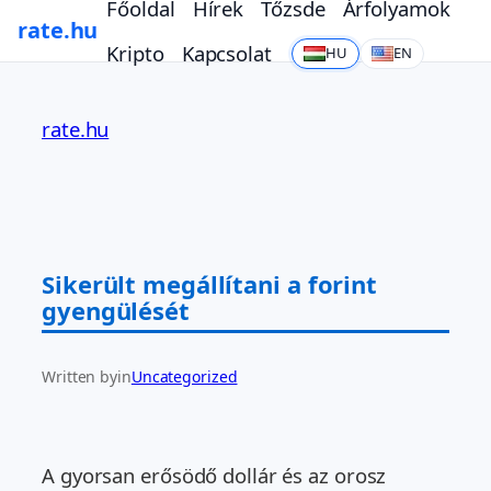
Főoldal
Hírek
Tőzsde
Árfolyamok
rate.hu
Kripto
Kapcsolat
HU
EN
Ugrás
a
rate.hu
tartalomhoz
Sikerült megállítani a forint
gyengülését
Written by
in
Uncategorized
A gyorsan erősödő dollár és az orosz