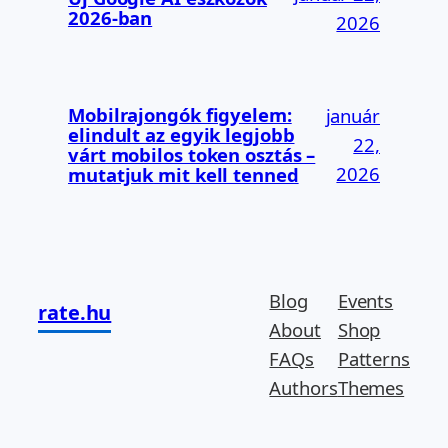
2026-ban
2026
Mobilrajongók figyelem:
január
elindult az egyik legjobb
22,
várt mobilos token osztás –
2026
mutatjuk mit kell tenned
Blog
Events
rate.hu
About
Shop
FAQs
Patterns
Authors
Themes