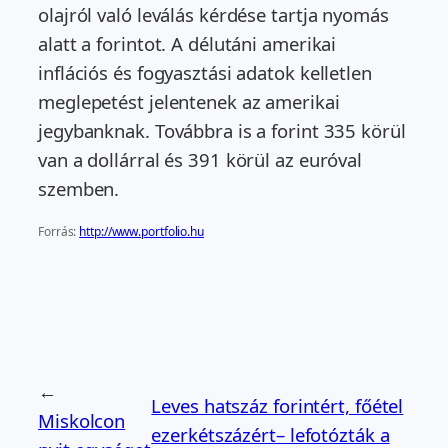
olajról való leválás kérdése tartja nyomás
alatt a forintot. A délutáni amerikai
inflációs és fogyasztási adatok kelletlen
meglepetést jelentenek az amerikai
jegybanknak. Továbbra is a forint 335 körül
van a dollárral és 391 körül az euróval
szemben.
Forrás:
http://www.portfolio.hu
←
Leves hatszáz forintért, főétel
Miskolcon
ezerkétszázért– lefotózták a