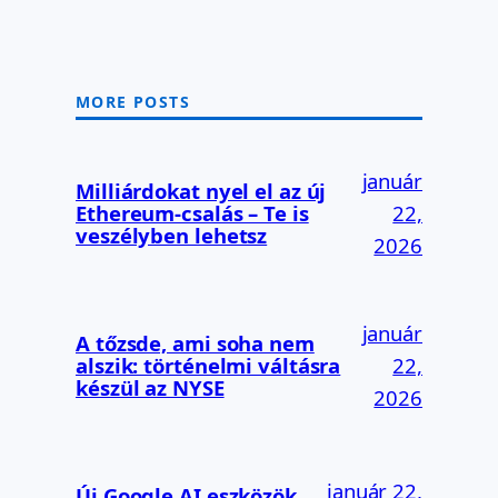
MORE POSTS
január
Milliárdokat nyel el az új
Ethereum-csalás – Te is
22,
veszélyben lehetsz
2026
január
A tőzsde, ami soha nem
alszik: történelmi váltásra
22,
készül az NYSE
2026
január 22,
Új Google AI eszközök