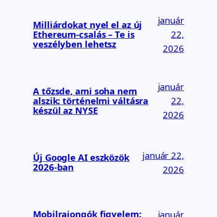
január
Milliárdokat nyel el az új
Ethereum-csalás – Te is
22,
veszélyben lehetsz
2026
január
A tőzsde, ami soha nem
alszik: történelmi váltásra
22,
készül az NYSE
2026
január 22,
Új Google AI eszközök
2026-ban
2026
Mobilrajongók figyelem:
január