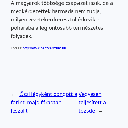
A magyarok többsége csapvizet iszik, de a
megkérdezettek harmada nem tudja,
milyen vezetéken keresztül érkezik a
poharába a legfontosabb természetes
folyadék.
Forrás:
http://www.penzcentrum.hu
←
Őszi légyként dongott a
Vegyesen
forint, majd fáradtan
teljesített a
leszállt
tőzsde
→