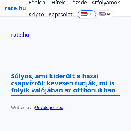
Főoldal
Hírek
Tőzsde
Árfolyamok
rate.hu
Kripto
Kapcsolat
HU
EN
Ugrás
a
rate.hu
tartalomhoz
Súlyos, ami kiderült a hazai
csapvízről: kevesen tudják, mi is
folyik valójában az otthonukban
Written by
in
Uncategorized