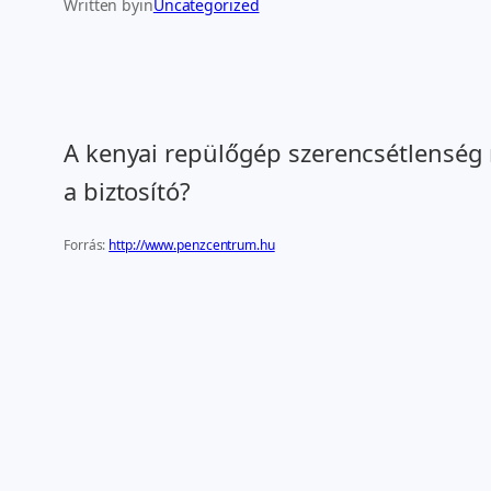
Written by
in
Uncategorized
A kenyai repülőgép szerencsétlenség 
a biztosító?
Forrás:
http://www.penzcentrum.hu