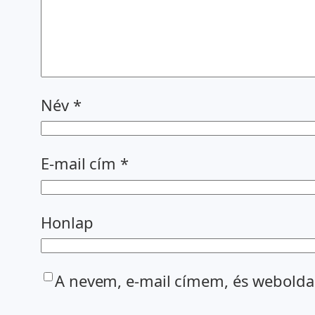
Név
*
E-mail cím
*
Honlap
A nevem, e-mail címem, és webold