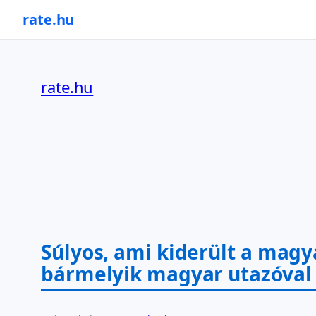
rate.hu
Ugrás
a
rate.hu
tartalomhoz
Súlyos, ami kiderült a magy
bármelyik magyar utazóval 