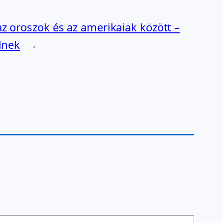
z oroszok és az amerikaiak között –
lnek
→