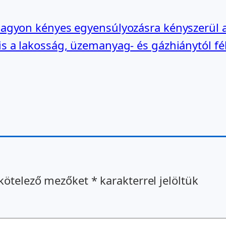
nagyon kényes egyensúlyozásra kényszerül a
is a lakosság, üzemanyag- és gázhiánytól fé
kötelező mezőket
*
karakterrel jelöltük