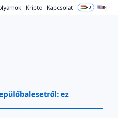
olyamok
Kripto
Kapcsolat
HU
EN
epülőbalesetről: ez