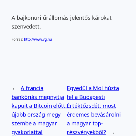
A bajkonuri űrállomás jelentős károkat
szenvedett.
Forrás:
http://www.vg.hu
←
A francia
Egyedül a Mol húzta
bankóriás megnyitja
fel a Budapesti
kapuit a Bitcoin előtt:
Értéktőzsdét: most
újabb ország megy
érdemes bevásárolni
szembe a magyar
a magyar top-
gyakorlattal
részvényekből?
→