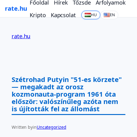
Főoldal
Hírek
Tőzsde
Árfolyamok
rate.hu
Kripto
Kapcsolat
HU
EN
Ugrás
a
rate.hu
tartalomhoz
Szétrohad Putyin "51-es körzete"
— megakadt az orosz
kozmonauta-program 1961 óta
először: valószínűleg azóta nem
is újították fel az állomást
Written by
in
Uncategorized