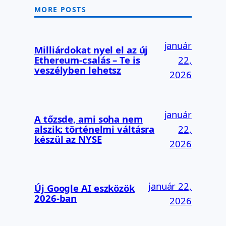
MORE POSTS
január
Milliárdokat nyel el az új
Ethereum-csalás – Te is
22,
veszélyben lehetsz
2026
január
A tőzsde, ami soha nem
alszik: történelmi váltásra
22,
készül az NYSE
2026
január 22,
Új Google AI eszközök
2026-ban
2026