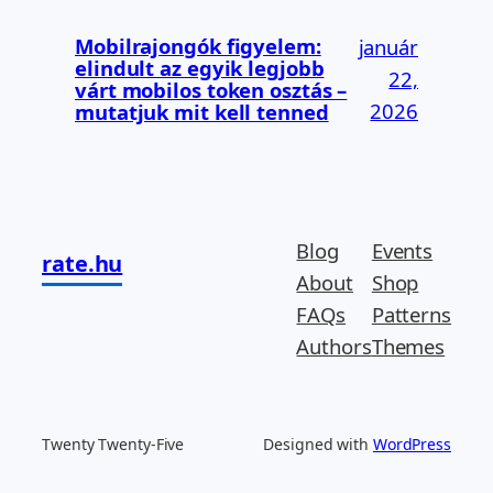
Mobilrajongók figyelem:
január
elindult az egyik legjobb
22,
várt mobilos token osztás –
2026
mutatjuk mit kell tenned
Blog
Events
rate.hu
About
Shop
FAQs
Patterns
Authors
Themes
Twenty Twenty-Five
Designed with
WordPress