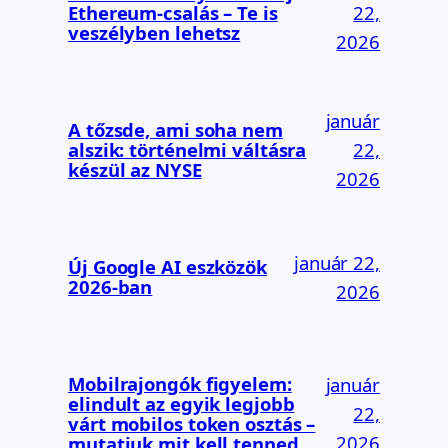
Ethereum-csalás – Te is
22,
veszélyben lehetsz
2026
január
A tőzsde, ami soha nem
alszik: történelmi váltásra
22,
készül az NYSE
2026
január 22,
Új Google AI eszközök
2026-ban
2026
Mobilrajongók figyelem:
január
elindult az egyik legjobb
22,
várt mobilos token osztás –
2026
mutatjuk mit kell tenned