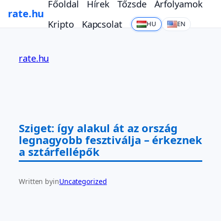
Főoldal
Hírek
Tőzsde
Árfolyamok
rate.hu
Kripto
Kapcsolat
HU
EN
Ugrás
a
rate.hu
tartalomhoz
Sziget: így alakul át az ország
legnagyobb fesztiválja – érkeznek
a sztárfellépők
Written by
in
Uncategorized