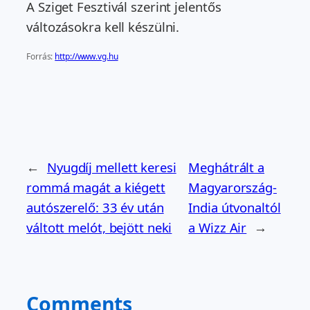
A Sziget Fesztivál szerint jelentős
változásokra kell készülni.
Forrás:
http://www.vg.hu
←
Nyugdíj mellett keresi
Meghátrált a
rommá magát a kiégett
Magyarország-
autószerelő: 33 év után
India útvonaltól
váltott melót, bejött neki
a Wizz Air
→
Comments