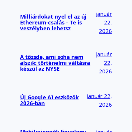
január
Milliárdokat nyel el az új
Ethereum-csalás – Te is
22,
veszélyben lehetsz
2026
január
A tőzsde, ami soha nem
alszik: történelmi váltásra
22,
készül az NYSE
2026
január 22,
Új Google AI eszközök
2026-ban
2026
Mobilrajongók figyelem:
január