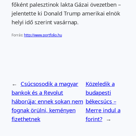
főként palesztinok lakta Gázai övezetben –
jelentette ki Donald Trump amerikai elnök
helyi idő szerint vasárnap.
Forrás:
http://www.portfolio.hu
←
Csúcsosodik a magyar
Közeledik a
bankok és a Revolut
budapesti
háborúja: ennek sokan nem
békecsúcs –
fognak örülni, keményen
Merre indul a
fizethetnek
forint?
→