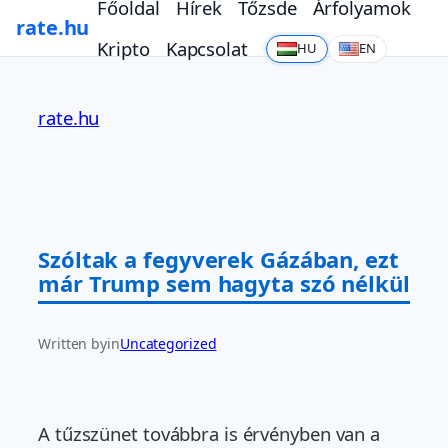
Főoldal
Hírek
Tőzsde
Árfolyamok
rate.hu
Kripto
Kapcsolat
HU
EN
Ugrás
a
rate.hu
tartalomhoz
Szóltak a fegyverek Gázában, ezt
már Trump sem hagyta szó nélkül
Written by
in
Uncategorized
A tűzszünet továbbra is érvényben van a