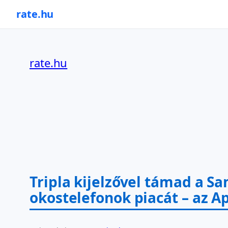
rate.hu
Ugrás
a
rate.hu
tartalomhoz
Tripla kijelzővel támad a Sa
okostelefonok piacát – az Ap