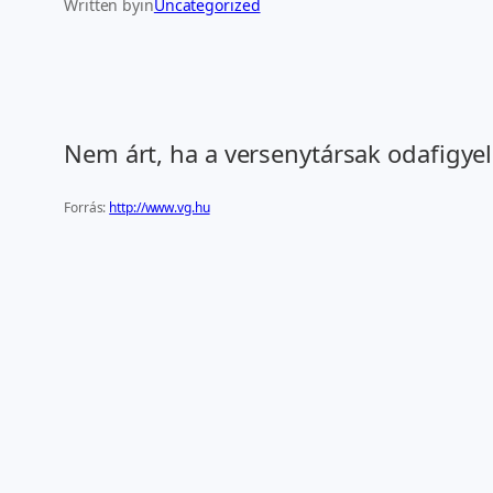
Written by
in
Uncategorized
Nem árt, ha a versenytársak odafigye
Forrás:
http://www.vg.hu