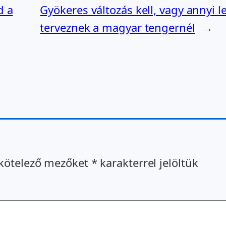
d a
Gyökeres változás kell, vagy annyi l
terveznek a magyar tengernél
→
kötelező mezőket
*
karakterrel jelöltük