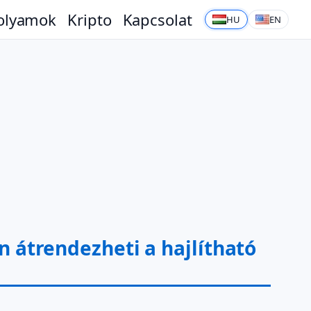
olyamok
Kripto
Kapcsolat
HU
EN
n átrendezheti a hajlítható