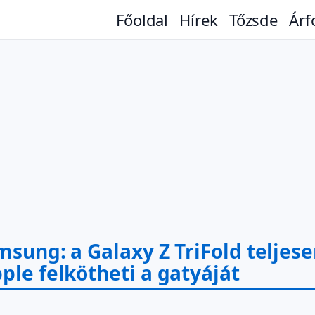
Főoldal
Hírek
Tőzsde
Árf
msung: a Galaxy Z TriFold teljese
ple felkötheti a gatyáját