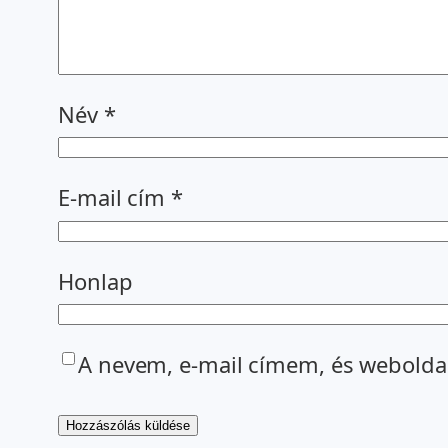
Név
*
E-mail cím
*
Honlap
A nevem, e-mail címem, és webold