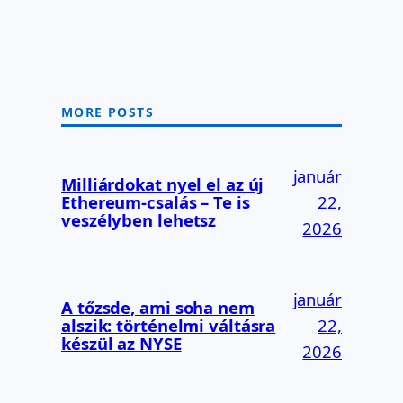
MORE POSTS
január
Milliárdokat nyel el az új
Ethereum-csalás – Te is
22,
veszélyben lehetsz
2026
január
A tőzsde, ami soha nem
alszik: történelmi váltásra
22,
készül az NYSE
2026