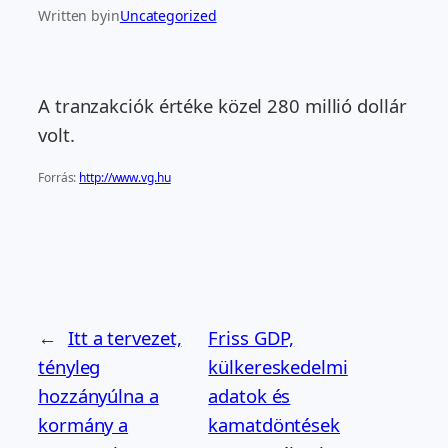
Written by
in
Uncategorized
A tranzakciók értéke közel 280 millió dollár
volt.
Forrás:
http://www.vg.hu
←
Itt a tervezet,
Friss GDP,
tényleg
külkereskedelmi
hozzányúlna a
adatok és
kormány a
kamatdöntések