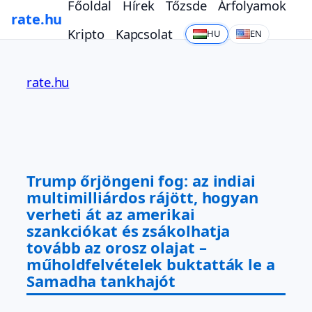
Főoldal
Hírek
Tőzsde
Árfolyamok
rate.hu
Kripto
Kapcsolat
HU
EN
Ugrás
a
rate.hu
tartalomhoz
Trump őrjöngeni fog: az indiai
multimilliárdos rájött, hogyan
verheti át az amerikai
szankciókat és zsákolhatja
tovább az orosz olajat –
műholdfelvételek buktatták le a
Samadha tankhajót