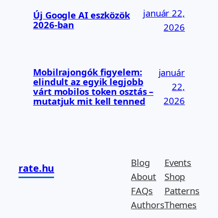
január 22,
Új Google AI eszközök
2026-ban
2026
Mobilrajongók figyelem:
január
elindult az egyik legjobb
22,
várt mobilos token osztás –
2026
mutatjuk mit kell tenned
Blog
Events
rate.hu
About
Shop
FAQs
Patterns
Authors
Themes